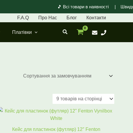
🎵 Всі товари в наявності | Швидка 
F.A.Q
Про Нас
Блог
Контакти
Пошук
Платівки
Оригінальна
Поточна
ціна:
ціна:
3554 ₴.
2990 ₴.
Кейс для пластинок (футляр) 12″ Fenton