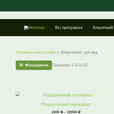
Перейти
до
вмісту
Всі програвачі
Класичний
Головна
»
Аксесуари
»
Зберігання і догляд
Фільтрувати
Показано 1–9 із 10
Діапазон
цін:
від
Подарунковий сертифікат
1000 ₴
1000
₴
–
10000
₴
до