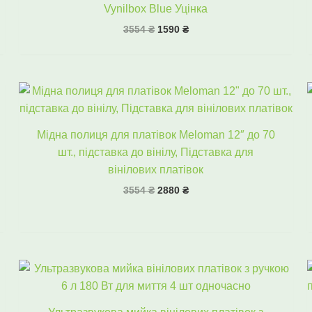
Vynilbox Blue Уцінка
3554
₴
1590
₴
Оригінальна
Поточна
ціна:
ціна:
3554 ₴.
2880 ₴.
Мідна полиця для платівок Meloman 12″ до 70
шт., підставка до вінілу, Підставка для
вінілових платівок
3554
₴
2880
₴
Оригінальна
Поточна
ціна:
ціна:
19698 ₴.
11990 ₴.