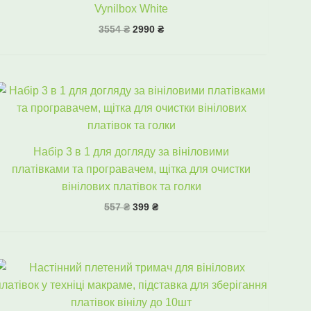
Vynilbox White
3554
₴
2990
₴
Оригінальна
Поточна
ціна:
ціна:
557 ₴.
399 ₴.
Набір 3 в 1 для догляду за вініловими
платівками та програвачем, щітка для очистки
вінілових платівок та голки
557
₴
399
₴
Оригінальна
Поточна
ціна:
ціна:
2288 ₴.
1599 ₴.