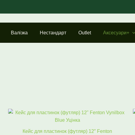
Валізка
Нестандарт
Outlet
Аксесуари+
Оригінальна
Поточна
ціна:
ціна:
3554 ₴.
1590 ₴.
Кейс для пластинок (футляр) 12″ Fenton