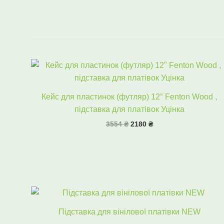
10000 ₴
Оригінальна
Поточна
ціна:
ціна:
3554 ₴.
2180 ₴.
Кейс для пластинок (футляр) 12″ Fenton Wood ,
підставка для платівок Уцінка
3554
₴
2180
₴
Оригінальна
Поточна
ціна:
ціна:
557 ₴.
398 ₴.
Підставка для вінілової платівки NEW