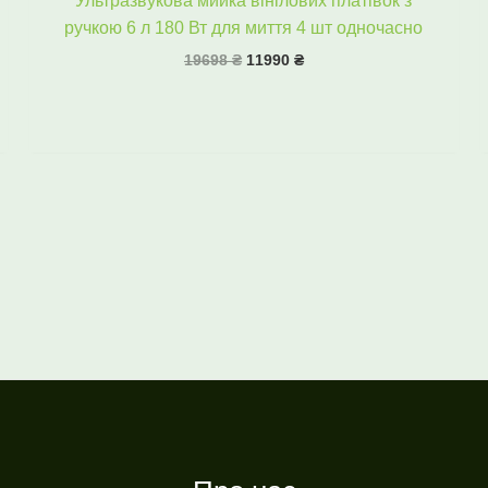
Ультразвукова мийка вінілових платівок з
ручкою 6 л 180 Вт для миття 4 шт одночасно
19698
₴
11990
₴