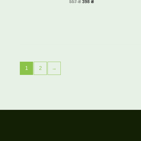
557
₴
398
₴
1
2
→