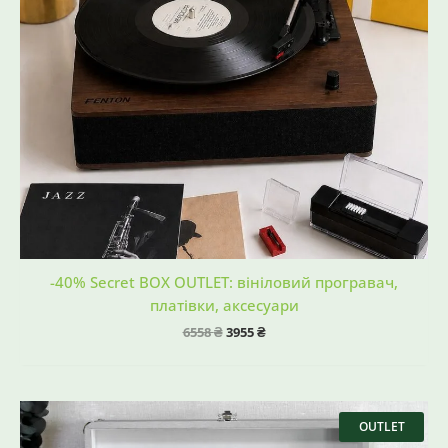
-40% Secret BOX OUTLET: вініловий програвач,
платівки, аксесуари
6558
₴
3955
₴
Оригінальна
Поточна
ціна:
ціна:
OUTLET
5798 ₴.
4490 ₴.