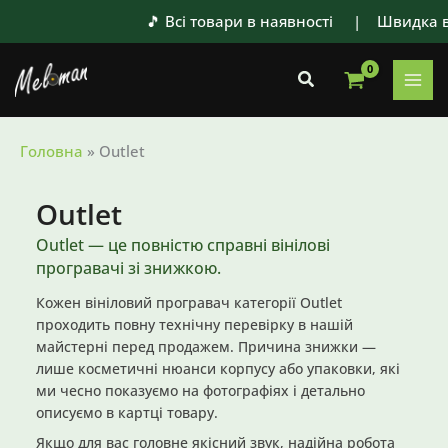
Перейти
🎵 Всі товари в наявності | Швидка відправ
до
вмісту
Пошук
Головна
»
Outlet
Outlet
Outlet — це повністю справні вінілові
програвачі зі знижкою.
Кожен вініловий програвач категорії Outlet
проходить повну технічну перевірку в нашій
майстерні перед продажем. Причина знижки —
лише косметичні нюанси корпусу або упаковки, які
ми чесно показуємо на фотографіях і детально
описуємо в картці товару.
Якщо для вас головне якісний звук, надійна робота