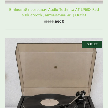
Вініловий програвач Audio-Technica AT-LP60X Red
з Bluetooth , автоматичний | Outlet
8556
₴
5990
₴
Оригінальна
Поточна
ціна:
ціна:
OUTLET
8556 ₴.
6430 ₴.