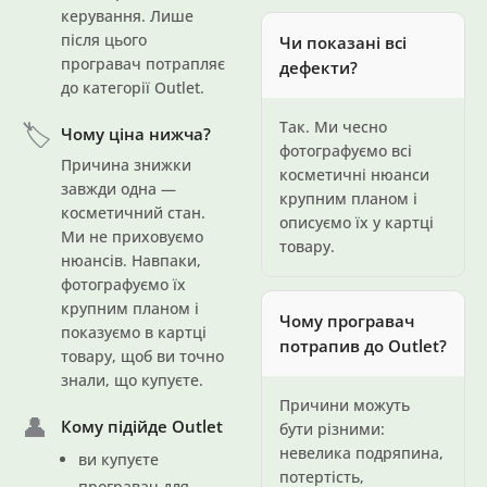
керування. Лише
після цього
Чи показані всі
програвач потрапляє
дефекти?
до категорії Outlet.
🏷️
Так. Ми чесно
Чому ціна нижча?
фотографуємо всі
Причина знижки
косметичні нюанси
завжди одна —
крупним планом і
косметичний стан.
описуємо їх у картці
Ми не приховуємо
товару.
нюансів. Навпаки,
фотографуємо їх
крупним планом і
Чому програвач
показуємо в картці
потрапив до Outlet?
товару, щоб ви точно
знали, що купуєте.
Причини можуть
👤
Кому підійде Outlet
бути різними:
невелика подряпина,
ви купуєте
потертість,
програвач для