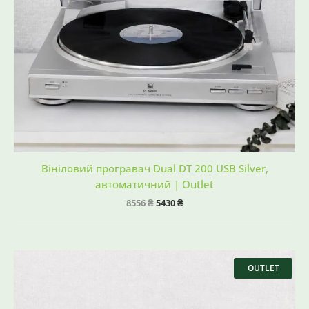
Вініловий програвач Dual DT 200 USB Silver,
автоматичний | Outlet
8556
₴
5430
₴
Оригінальна
Поточна
ціна:
ціна:
OUTLET
10556 ₴.
5590 ₴.