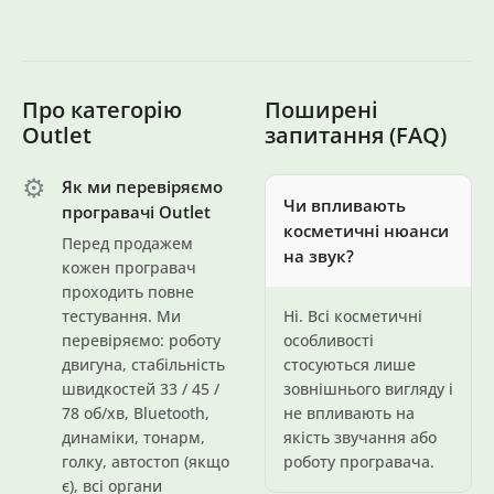
Про категорію
Поширені
Outlet
запитання (FAQ)
⚙️
Як ми перевіряємо
Чи впливають
програвачі Outlet
косметичні нюанси
Перед продажем
на звук?
кожен програвач
проходить повне
тестування. Ми
Ні. Всі косметичні
перевіряємо: роботу
особливості
двигуна, стабільність
стосуються лише
швидкостей 33 / 45 /
зовнішнього вигляду і
78 об/хв, Bluetooth,
не впливають на
динаміки, тонарм,
якість звучання або
голку, автостоп (якщо
роботу програвача.
є), всі органи