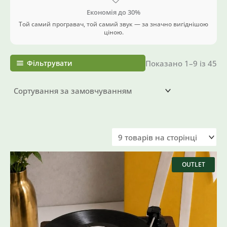
Економія до 30%
Той самий програвач, той самий звук — за значно вигіднішою
ціною.
Фільтрувати
Показано 1–9 із 45
Оригінальна
Поточна
ціна:
ціна:
OUTLET
6558 ₴.
3955 ₴.