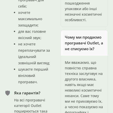
пошкодження
себе;
упаковки або інші
хочете
незначні косметичні
максимально
особливості.
заощадити;
для вас головне
Чому ми продаємо
якісний звук;
програвачі Outlet, а
не хочете
не списуємо їх?
переплачувати за
ідеальний
Ми вважаємо, що
зовнішній вигляд;
повністю справна
шукаєте перший
техніка заслуговує на
вініловий
другого власника,
програвач.
навіть якщо має
невеликі косметичні
🛡️
Яка гарантія?
нюанси. Саме тому
На всі програвачі
ми не приховуємо їх,
категорії Outlet
а чесно показуємо на
поширюється така
фотографіях і