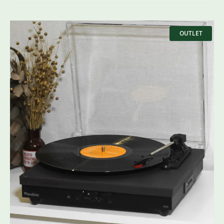
Оригінальна
Поточна
ціна:
ціна:
OUTLET
5798 ₴.
4170 ₴.