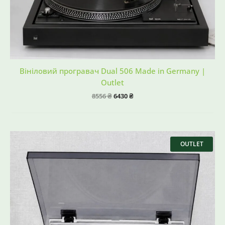
Вініловий програвач Dual 506 Made in Germany |
Outlet
8556
₴
6430
₴
Оригінальна
Поточна
ціна:
ціна:
OUTLET
8556 ₴.
5430 ₴.