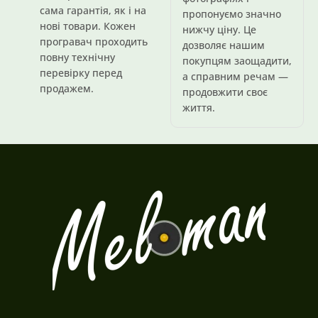
сама гарантія, як і на
пропонуємо значно
нові товари. Кожен
нижчу ціну. Це
програвач проходить
дозволяє нашим
повну технічну
покупцям заощадити,
перевірку перед
а справним речам —
продажем.
продовжити своє
життя.