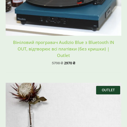
Вініловий програвач Audizio Blue з Bluetooth IN
OUT, відтворює всі платівки (без кришки) |
Outlet
5798
₴
2970
₴
Оригінальна
Поточна
ціна:
ціна:
OUTLET
5998 ₴.
2990 ₴.