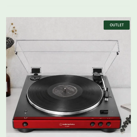
Оригінальна
Поточна
ціна:
ціна:
OUTLET
8556 ₴.
5990 ₴.