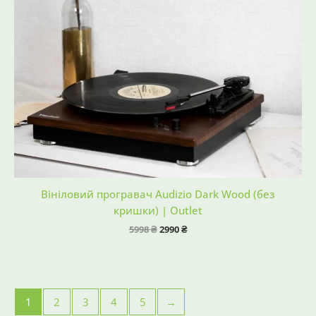
Вініловий програвач Audizio Dark Wood (без
кришки) | Outlet
5998
₴
2990
₴
1
2
3
4
5
→