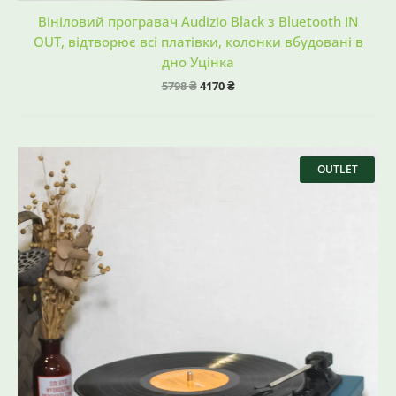
Вініловий програвач Audizio Black з Bluetooth IN
OUT, відтворює всі платівки, колонки вбудовані в
дно Уцінка
5798
₴
4170
₴
Оригінальна
Поточна
ціна:
ціна:
OUTLET
5798 ₴.
2970 ₴.