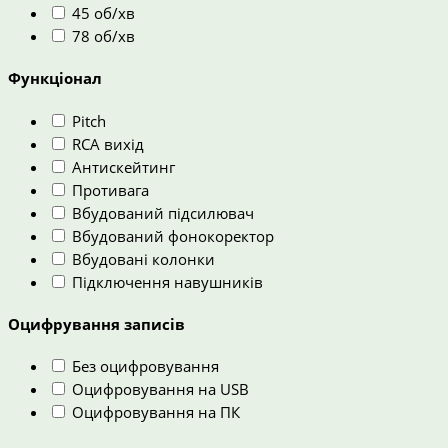
45 об/хв
78 об/хв
Функціонал
Pitch
RCA вихід
Антискейтинг
Противага
Вбудований підсилювач
Вбудований фонокоректор
Вбудовані колонки
Підключення навушників
Оцифрування записів
Без оцифровування
Оцифровування на USB
Оцифровування на ПК