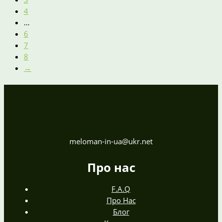
4
…
6
7
8
→
meloman-in-ua@ukr.net
Про нас
F.A.Q
Про Нас
Блог