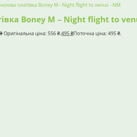
івка Boney M – Night flight to ve
₴
Оригінальна ціна: 556 ₴.
495
₴
Поточна ціна: 495 ₴.