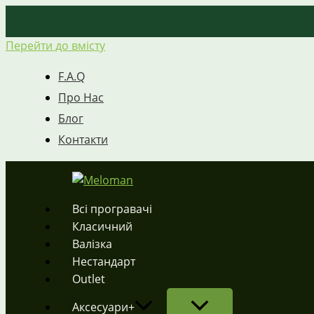
Перейти до вмісту
F.A.Q
Про Нас
Блог
Контакти
Всі програвачі
Класичний
Валізка
Нестандарт
Outlet
Аксесуари+