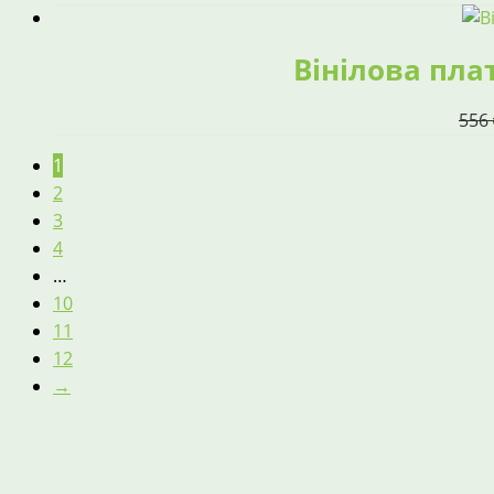
Вінілова плат
556
1
2
3
4
…
10
11
12
→