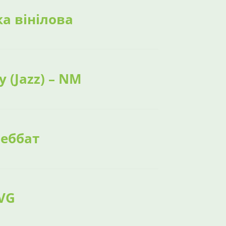
ка вінілова
y (Jazz) – NM
Себбат
 VG