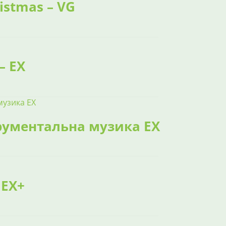
ristmas – VG
– EX
струментальна музика EX
 EX+