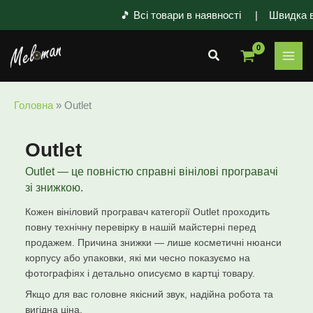
Перейти
🎵 Всі товари в наявності | Швидка ві
до
вмісту
Пошук
Головна
»
Outlet
Outlet
Outlet — це повністю справні вінілові програвачі
зі знижкою.
Кожен вініловий програвач категорії Outlet проходить
повну технічну перевірку в нашій майстерні перед
продажем. Причина знижки — лише косметичні нюанси
корпусу або упаковки, які ми чесно показуємо на
фотографіях і детально описуємо в картці товару.
Якщо для вас головне якісний звук, надійна робота та
вигідна ціна.