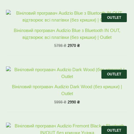
Оригінальна
Поточна
ціна:
ціна:
OUTLET
5798 ₴.
2970 ₴.
Вініловий програвач Audizio Blue з Bluetooth IN OUT,
відтворює всі платівки (без кришки) | Outlet
5798
₴
2970
₴
Оригінальна
Поточна
ціна:
ціна:
OUTLET
5998 ₴.
2990 ₴.
Вініловий програвач Audizio Dark Wood (без кришки) |
Outlet
5998
₴
2990
₴
Оригінальна
Поточна
ціна:
ціна:
OUTLET