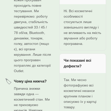
кожен програвач
проходить повне
тестування. Ми
Ні. Всі косметичні
перевіряємо: роботу
особливості
двигуна, стабільність
стосуються лише
швидкостей 33 / 45 /
зовнішнього вигляду і
78 об/хв, Bluetooth,
не впливають на якість
динаміки, тонарм,
звучання або роботу
голку, автостоп (якщо
програвача.
є), всі органи
керування. Лише після
цього програвач
Чи показані всі
потрапляє до категорії
дефекти?
Outlet.
Так. Ми чесно
🏷️
Чому ціна нижча?
фотографуємо всі
Причина знижки
косметичні нюанси
завжди одна —
крупним планом і
косметичний стан. Ми
описуємо їх у картці
не приховуємо
товару.
нюансів. Навпаки,