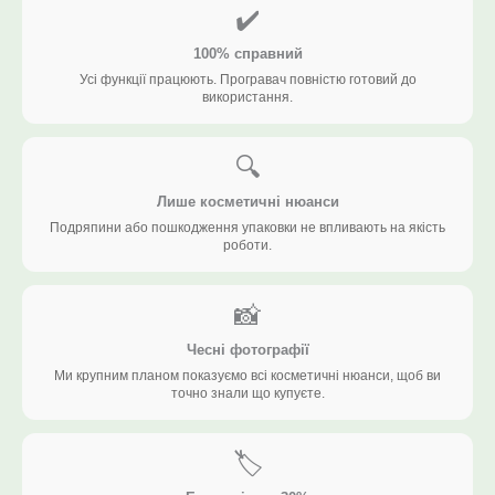
✔️
100% справний
Усі функції працюють. Програвач повністю готовий до
використання.
🔍
Лише косметичні нюанси
Подряпини або пошкодження упаковки не впливають на якість
роботи.
📸
Чесні фотографії
Ми крупним планом показуємо всі косметичні нюанси, щоб ви
точно знали що купуєте.
🏷️