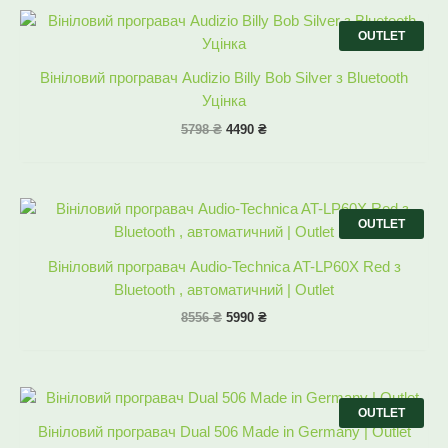
Оригінальна
Поточна
ціна:
ціна:
OUTLET
5798 ₴.
4490 ₴.
Вініловий програвач Audizio Billy Bob Silver з Bluetooth
Уцінка
5798
₴
4490
₴
Оригінальна
Поточна
ціна:
ціна:
OUTLET
8556 ₴.
5990 ₴.
Вініловий програвач Audio-Technica AT-LP60X Red з
Bluetooth , автоматичний | Outlet
8556
₴
5990
₴
Оригінальна
Поточна
ціна:
ціна:
OUTLET
8556 ₴.
6430 ₴.
Вініловий програвач Dual 506 Made in Germany | Outlet