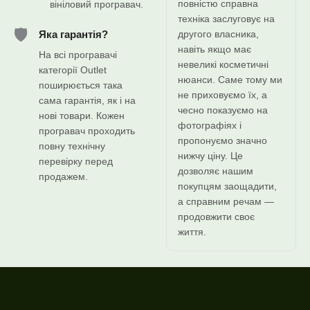
повністю справна
вініловий програвач.
техніка заслуговує на
🛡️
другого власника,
Яка гарантія?
навіть якщо має
На всі програвачі
невеликі косметичні
категорії Outlet
нюанси. Саме тому ми
поширюється така
не приховуємо їх, а
сама гарантія, як і на
чесно показуємо на
нові товари. Кожен
фотографіях і
програвач проходить
пропонуємо значно
повну технічну
нижчу ціну. Це
перевірку перед
дозволяє нашим
продажем.
покупцям заощадити,
а справним речам —
продовжити своє
життя.