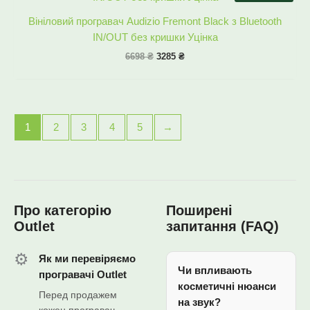
6698 ₴.
3285 ₴.
Вініловий програвач Audizio Fremont Black з Bluetooth
IN/OUT без кришки Уцінка
6698
₴
3285
₴
1
2
3
4
5
→
Про категорію
Поширені
Outlet
запитання (FAQ)
⚙️
Як ми перевіряємо
Чи впливають
програвачі Outlet
косметичні нюанси
Перед продажем
на звук?