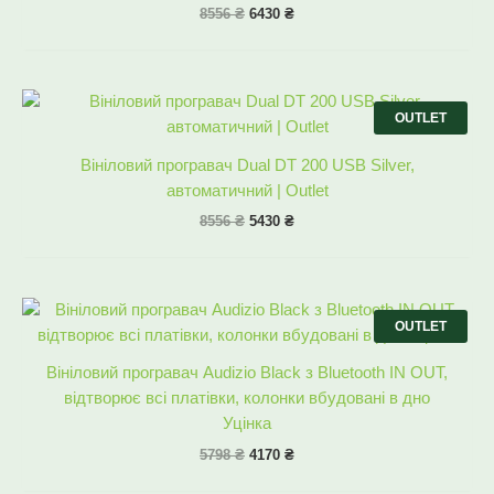
8556
₴
6430
₴
Оригінальна
Поточна
ціна:
ціна:
OUTLET
8556 ₴.
5430 ₴.
Вініловий програвач Dual DT 200 USB Silver,
автоматичний | Outlet
8556
₴
5430
₴
Оригінальна
Поточна
ціна:
ціна:
OUTLET
5798 ₴.
4170 ₴.
Вініловий програвач Audizio Black з Bluetooth IN OUT,
відтворює всі платівки, колонки вбудовані в дно
Уцінка
5798
₴
4170
₴