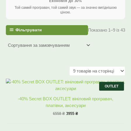
Економія до 30%
Той самий програвач, той самий звук — за значно вигіднішою
ціною.
Фільтрувати
Показано 1–9 із 43
Оригінальна
Поточна
ціна:
ціна:
OUTLET
6558 ₴.
3955 ₴.
-40% Secret BOX OUTLET: вініловий програвач,
платівки, аксесуари
6558
₴
3955
₴