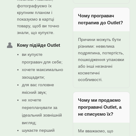
фотографуємо їх
крупним планом і
Чому програвач
показуємо в картці
потрапив до Outlet?
товару, щоб ви точно
знали, що купуєте.
Причини можуть бути
👤
Кому підійде Outlet
різними: невелика
подряпина, потертість,
ви купуєте
пошкодження упаковки
програвач для себе;
або інші незначні
хочете максимально
косметичні
заощадити;
особливості.
для вас головне
якісний звук;
не хочете
Чому ми продаємо
програвачі Outlet, а
переплачувати за
не списуємо їх?
ідеальний зовнішній
вигляд;
шукаєте перший
Ми вважаємо, що