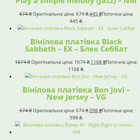
Play a simple melody (Jazz) – NM
674
₴
Оригінальна ціна: 674 ₴.
445
₴
Поточна ціна:
445 ₴.
Вінілова платівка Black
Sabbath – EX – Блек Себбат
1674
₴
Оригінальна ціна: 1674 ₴.
1168
₴
Поточна ціна:
1168 ₴.
Вінілова платівка Bon Jovi –
New Jersey – VG
674
₴
Оригінальна ціна: 674 ₴.
598
₴
Поточна ціна:
598 ₴.