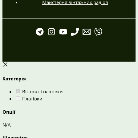
Майстерня вінтажних радіол
Категорія
Вінтажні платівки
Платівки
Опції
N/A
Швидкість