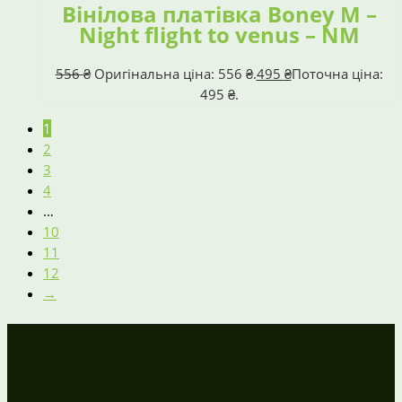
Вінілова платівка Boney M –
Night flight to venus – NM
556
₴
Оригінальна ціна: 556 ₴.
495
₴
Поточна ціна:
495 ₴.
1
2
3
4
…
10
11
12
→