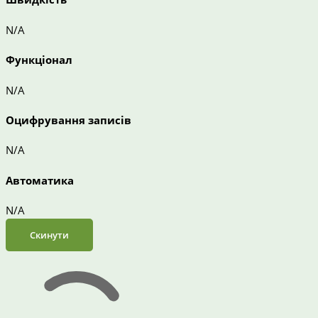
N/A
Функціонал
N/A
Оцифрування записів
N/A
Автоматика
N/A
Скинути