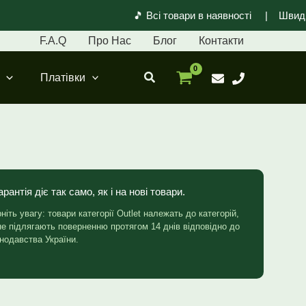
🎵 Всі товари в наявності | Швидка 
F.A.Q
Про Нас
Блог
Контакти
Пошук
Платівки
Гарантія діє так само, як і на нові товари.
ніть увагу: товари категорії Outlet належать до категорій,
е підлягають поверненню протягом 14 днів відповідно до
нодавства України.