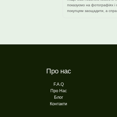
показуємо на фотографіях і
покупцям заощадити, а спра
Про нас
F.A.Q
Про Нас
Блог
Контакти