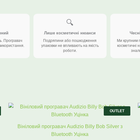
🔍
вний
Лише косметичні нюанси
Чесн
ь. Програвач
Подряпини або пошкодження
Ми крупним 
використання.
упаковки не впливають на якість
косметичні 
роботи.
знал
Оригінальна
Поточна
ціна:
ціна:
OUTLET
5798 ₴.
4490 ₴.
Вініловий програвач Audizio Billy Bob Silver з
Bluetooth Уцінка