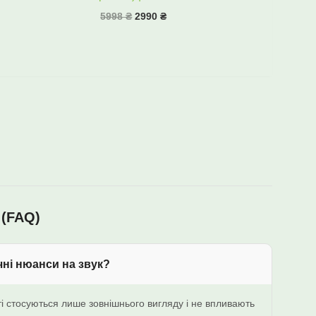
5998
₴
2990
₴
 (FAQ)
ні нюанси на звук?
ті стосуються лише зовнішнього вигляду і не впливають