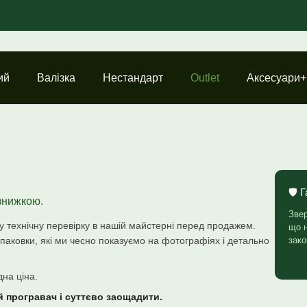
ий
Валізка
Нестандарт
Outlet
Аксесуари+
🛡️ 
 знижкою.
Звер
ну технічну перевірку в нашій майстерні перед продажем.
що н
аковки, які ми чесно показуємо на фотографіях і детально
зако
дна ціна.
й програвач і суттєво заощадити.