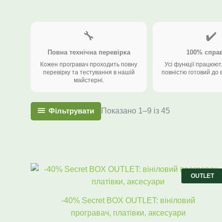
🔧
✔️
Повна технічна перевірка
100% спра
Кожен програвач проходить повну
Усі функції працюют
перевірку та тестування в нашій
повністю готовий до 
майстерні.
Фільтрувати
Показано 1–9 із 45
Оригінальна
Поточна
ціна:
ціна:
OUTLET
6558 ₴.
3955 ₴.
-40% Secret BOX OUTLET: вініловий
програвач, платівки, аксесуари