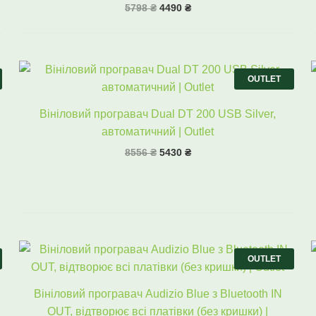
5798
₴
4490
₴
Оригінальна
Поточна
ціна:
ціна:
OUTLET
8556 ₴.
5430 ₴.
Вініловий програвач Dual DT 200 USB Silver,
автоматичний | Outlet
8556
₴
5430
₴
Оригінальна
Поточна
ціна:
ціна:
OUTLET
5798 ₴.
2970 ₴.
Вініловий програвач Audizio Blue з Bluetooth IN
OUT, відтворює всі платівки (без кришки) |