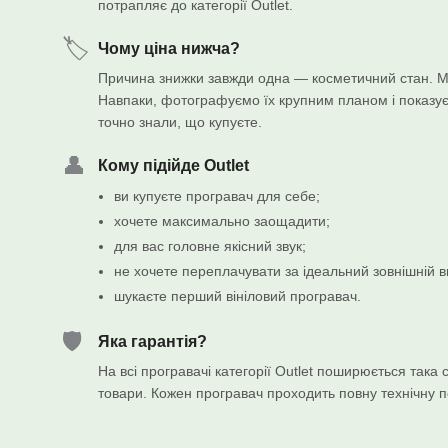
потрапляє до категорії Outlet.
🏷️
Чому ціна нижча?
Причина знижки завжди одна — косметичний стан. М
Навпаки, фотографуємо їх крупним планом і показуєм
точно знали, що купуєте.
👤
Кому підійде Outlet
ви купуєте програвач для себе;
хочете максимально заощадити;
для вас головне якісний звук;
не хочете переплачувати за ідеальний зовнішній в
шукаєте перший вініловий програвач.
🛡️
Яка гарантія?
На всі програвачі категорії Outlet поширюється така с
товари. Кожен програвач проходить повну технічну 