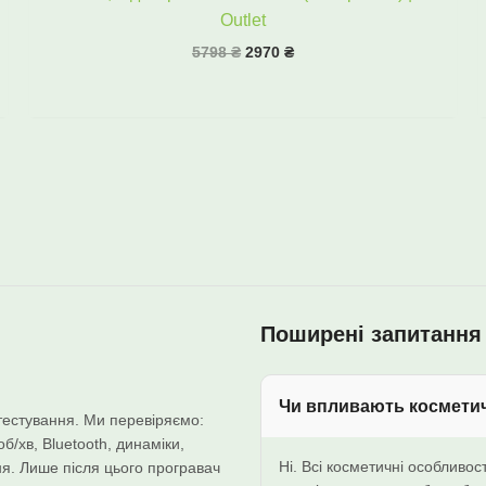
Outlet
5798
₴
2970
₴
Поширені запитання
Чи впливають косметич
естування. Ми перевіряємо:
об/хв, Bluetooth, динаміки,
Ні. Всі косметичні особливос
ння. Лише після цього програвач