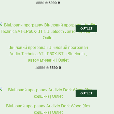
8556
₴
5990
₴
Оригінальна
Поточна
ціна:
ціна:
OUTLET
10556 ₴.
5590 ₴.
Вініловий програвач Вініловий програвач
Audio-Technica AT-LP60X-BT з Bluetooth ,
автоматичний | Outlet
10556
₴
5590
₴
Оригінальна
Поточна
ціна:
ціна:
OUTLET
5998 ₴.
2990 ₴.
Вініловий програвач Audizio Dark Wood (без
кришки) | Outlet