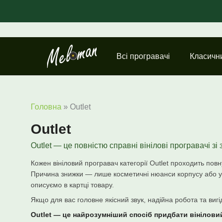
Перейти
до
вмісту
Всі програвачі
Класичн
Головна
»
Outlet
Outlet
Outlet — це повністю справні вінілові програвачі зі
Кожен вініловий програвач категорії Outlet проходить пов
Причина знижки — лише косметичні нюанси корпусу або уп
описуємо в картці товару.
Якщо для вас головне якісний звук, надійна робота та вигі
Outlet — це найрозумніший спосіб придбати вінілови