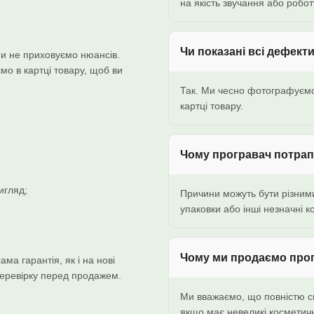
на якість звучання або робо
Чи показані всі дефект
и не приховуємо нюансів.
о в картці товару, щоб ви
Так. Ми чесно фотографуємо 
картці товару.
Чому програвач потрапи
игляд;
Причини можуть бути різним
упаковки або інші незначні к
Чому ми продаємо прогр
ама гарантія, як і на нові
перевірку перед продажем.
Ми вважаємо, що повністю сп
якщо має невеликі косметичн