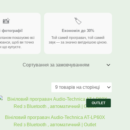
📸
🏷️
і фотографії
Економія до 30%
планом показуємо всі
Той самий програвач, той самий
нюанси, щоб ви точно
звук — за значно вигіднішою ціною.
и що купуєте.
Оригінальна
Поточна
ціна:
ціна:
OUTLET
8556 ₴.
5990 ₴.
Вініловий програвач Audio-Technica AT-LP60X
Red з Bluetooth , автоматичний | Outlet