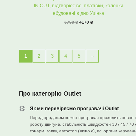
IN OUT, відтворює всі платівки, колонки
вбудовані в дно Уцінка
5798
₴
4170
₴
1
2
3
4
5
→
Про категорію Outlet
⚙️
Як ми перевіряємо програвачі Outlet
Перед продажем кожен програвач проходить повне т
роботу двигуна, стабільність швидкостей 33 / 45 / 78 
тонарм, голку, автостоп (якщо є), всі органи керува