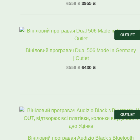
6558
₴
3955
₴
Оригінальна
Поточна
ціна:
ціна:
OUTLET
8556 ₴.
6430 ₴.
Вініловий програвач Dual 506 Made in Germany
| Outlet
8556
₴
6430
₴
Оригінальна
Поточна
ціна:
ціна:
OUTLET
5798 ₴.
4170 ₴.
Вініловий програвач Audizio Black з Bluetooth