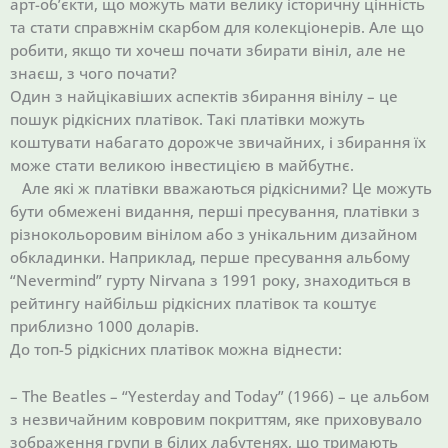
арт-об’єкти, що можуть мати велику історичну цінність
та стати справжнім скарбом для колекціонерів. Але що
робити, якщо ти хочеш почати збирати вініл, але не
знаєш, з чого почати?
Один з найцікавіших аспектів збирання вінілу – це
пошук рідкісних платівок. Такі платівки можуть
коштувати набагато дорожче звичайних, і збирання їх
може стати великою інвестицією в майбутнє.
Але які ж платівки вважаються рідкісними? Це можуть
бути обмежені видання, перші пресування, платівки з
різнокольоровим вінілом або з унікальним дизайном
обкладинки. Наприклад, перше пресування альбому
“Nevermind” гурту Nirvana з 1991 року, знаходиться в
рейтингу найбільш рідкісних платівок та коштує
приблизно 1000 доларів.
До топ-5 рідкісних платівок можна віднести:
– The Beatles – “Yesterday and Today” (1966) – це альбом
з незвичайним ковровим покриттям, яке приховувало
зображення групи в білих лабутенях, що тримають