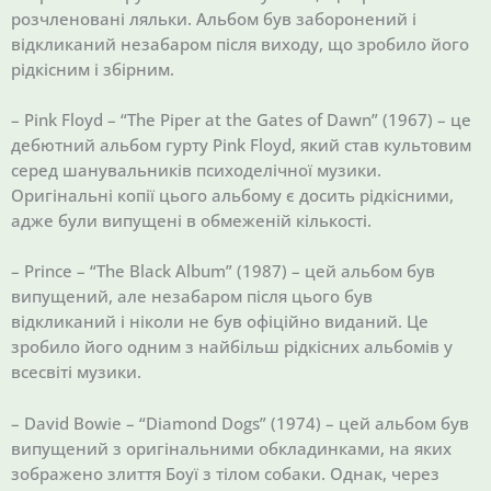
розчленовані ляльки. Альбом був заборонений і
відкликаний незабаром після виходу, що зробило його
рідкісним і збірним.
– Pink Floyd – “The Piper at the Gates of Dawn” (1967) – це
дебютний альбом гурту Pink Floyd, який став культовим
серед шанувальників психоделічної музики.
Оригінальні копії цього альбому є досить рідкісними,
адже були випущені в обмеженій кількості.
– Prince – “The Black Album” (1987) – цей альбом був
випущений, але незабаром після цього був
відкликаний і ніколи не був офіційно виданий. Це
зробило його одним з найбільш рідкісних альбомів у
всесвіті музики.
– David Bowie – “Diamond Dogs” (1974) – цей альбом був
випущений з оригінальними обкладинками, на яких
зображено злиття Боуї з тілом собаки. Однак, через