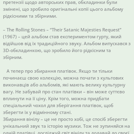
претензії щодо авторських прав, обкладинки були
змінені, що зробило оригінальні копії цього альбому
рідкісними та збірними.
– The Rolling Stones – “Their Satanic Majesties Request”
(1967) – цей альбом став експериментом гурту, який
відійшов від їх традиційного звуку. Альбом випускався з
3D-обкладинкою, що зробило його рідкісним та
збірним.
А тепер про збирання платівок. Якщо ти тільки
починаєш свою колекцію, можна почати з культових
виконавців або альбомів, які мають велику культурну
вагу. Не забувай про стан платівки – він може суттєво
вплинути на її ціну. Крім того, можна придбати
спеціальний чохол для зберігання платівок, щоб
зберегти їх у відмінному стані.
Збирання вінілу – це не просто хобі, це спосіб зберегти
унікальний звук та історію музики. Тож не зупиняйся на
одній платівці, досліджуй світ вінілу та додавай до своєї