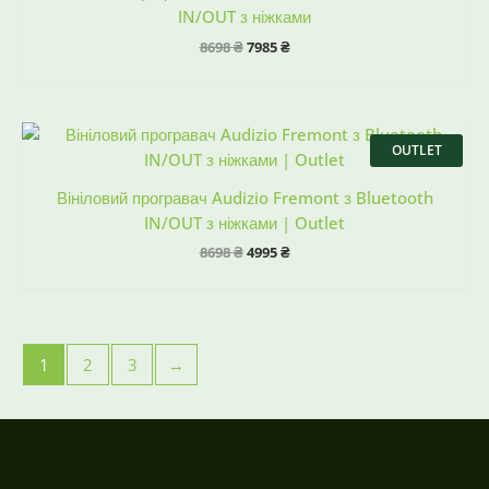
IN/OUT з ніжками
8698
₴
7985
₴
Оригінальна
Поточна
ціна:
ціна:
OUTLET
8698 ₴.
4995 ₴.
Вініловий програвач Audizio Fremont з Bluetooth
IN/OUT з ніжками | Outlet
8698
₴
4995
₴
1
2
3
→