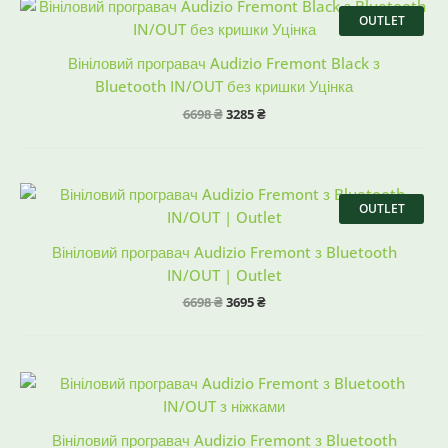
Оригінальна
Поточна
ціна:
ціна:
OUTLET
6698 ₴.
3285 ₴.
Вініловий програвач Audizio Fremont Black з
Bluetooth IN/OUT без кришки Уцінка
6698
₴
3285
₴
Оригінальна
Поточна
ціна:
ціна:
OUTLET
6698 ₴.
3695 ₴.
Вініловий програвач Audizio Fremont з Bluetooth
IN/OUT | Outlet
6698
₴
3695
₴
Оригінальна
Поточна
ціна:
ціна:
8698 ₴.
7985 ₴.
Вініловий програвач Audizio Fremont з Bluetooth