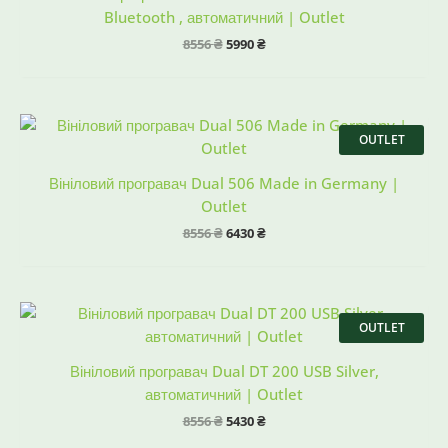
Bluetooth , автоматичний | Outlet
8556
₴
5990
₴
Оригінальна
Поточна
ціна:
ціна:
OUTLET
8556 ₴.
6430 ₴.
Вініловий програвач Dual 506 Made in Germany |
Outlet
8556
₴
6430
₴
Оригінальна
Поточна
ціна:
ціна:
OUTLET
8556 ₴.
5430 ₴.
Вініловий програвач Dual DT 200 USB Silver,
автоматичний | Outlet
8556
₴
5430
₴