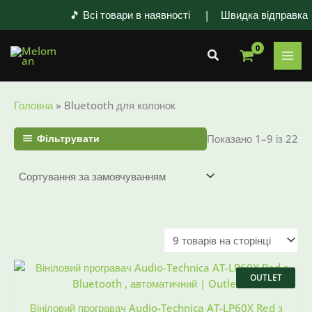
Перейти
🎵 Всі товари в наявності | Швидка відправка 
до
вмісту
Пошук
Головна
»
Bluetooth для колонок
Фільтрувати
Показано 1–9 із 22
Оригінальна
Поточна
ціна:
ціна:
OUTLET
8556 ₴.
5990 ₴.
Вініловий програвач Audio-Technica AT-LP60X Red з