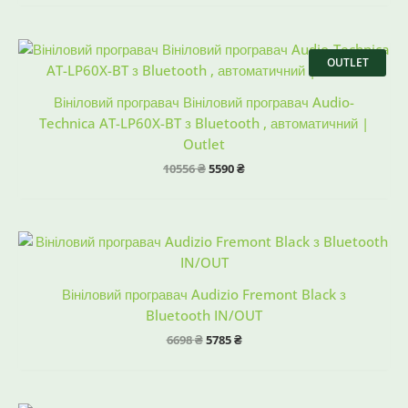
Оригінальна
Поточна
ціна:
ціна:
OUTLET
10556 ₴.
5590 ₴.
Вініловий програвач Вініловий програвач Audio-
Technica AT-LP60X-BT з Bluetooth , автоматичний |
Outlet
10556
₴
5590
₴
Оригінальна
Поточна
ціна:
ціна:
6698 ₴.
5785 ₴.
Вініловий програвач Audizio Fremont Black з
Bluetooth IN/OUT
6698
₴
5785
₴