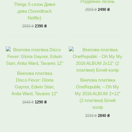
Різдвяних пісень
Things 5 сезон Дивні
2933
₴
2490
₴
дива (Soundtrack
Netflix)
2933
₴
2390
₴
Оригінальна
Поточна
Оригінальна
Поточна
ціна:
ціна:
ціна:
ціна:
1643 ₴.
1290 ₴.
3233 ₴.
2840 ₴.
Вінілова платівка
Disco Fever: Gloria
Вінілова платівка
Gaynor, Edwin Starr,
OneRepublic – Oh My
Anita Ward, Tavares 12″
My 2016 ALBUM 2×12”
(2 платівки) Білий
1643
₴
1290
₴
колір
3233
₴
2840
₴