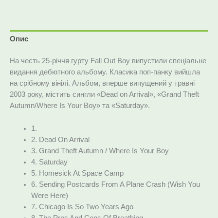
Опис
На честь 25-річчя гурту Fall Out Boy випустили спеціальне
видання дебютного альбому. Класика поп-панку вийшла
на срібному вінілі. Альбом, вперше випущений у травні
2003 року, містить сингли «Dead on Arrival», «Grand Theft
Autumn/Where Is Your Boy» та «Saturday».
1.
2. Dead On Arrival
3. Grand Theft Autumn / Where Is Your Boy
4. Saturday
5. Homesick At Space Camp
6. Sending Postcards From A Plane Crash (Wish You
Were Here)
7. Chicago Is So Two Years Ago
8. The Pros And Cons Of Breathing