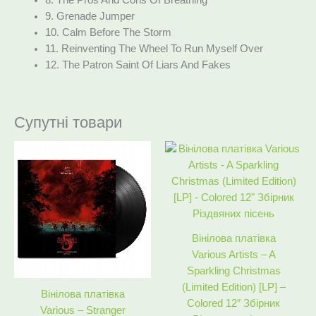
9. Grenade Jumper
10. Calm Before The Storm
11. Reinventing The Wheel To Run Myself Over
12. The Patron Saint Of Liars And Fakes
Супутні товари
Оригінальна
Поточна
Оригінальна
Поточна
ціна:
ціна:
ціна:
ціна:
2933 ₴.
2390 ₴.
2933 ₴.
2490 ₴.
Вінілова платівка
Various Artists – A
Sparkling Christmas
(Limited Edition) [LP] –
Вінілова платівка
Colored 12″ Збірник
Various – Stranger