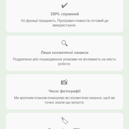
✔️
100% справний
Усі функції працюють. Програвач повністю готовий до
використання.
🔍
Лише косметичні нюанси
Подряпини або пошкодження упаковки не впливають на якість
роботи.
📸
Чесні фотографії
Ми крупним планом показуємо всі косметичні нюанси, щоб ви
точно знали що купуєте.
🏷️