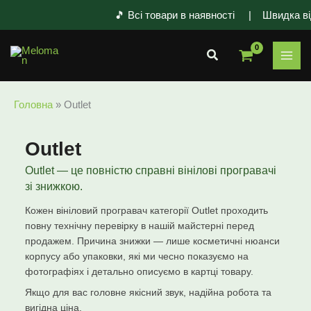
Перейти
🎵 Всі товари в наявності | Швидка від
до
вмісту
Пошук
Головна
»
Outlet
Outlet
Outlet — це повністю справні вінілові програвачі
зі знижкою.
Кожен вініловий програвач категорії Outlet проходить
повну технічну перевірку в нашій майстерні перед
продажем. Причина знижки — лише косметичні нюанси
корпусу або упаковки, які ми чесно показуємо на
фотографіях і детально описуємо в картці товару.
Якщо для вас головне якісний звук, надійна робота та
вигідна ціна.