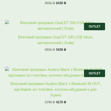
8556
₴
6430
₴
Оригінальна
Поточна
ціна:
ціна:
OUTLET
8556 ₴.
5430 ₴.
Вініловий програвач Dual DT 200 USB Silver,
автоматичний | Outlet
8556
₴
5430
₴
Оригінальна
Поточна
ціна:
ціна:
OUTLET
5798 ₴.
4170 ₴.
Вініловий програвач Audizio Black з Bluetooth IN OUT,
відтворює всі платівки, колонки вбудовані в дно
Уцінка
5798
₴
4170
₴