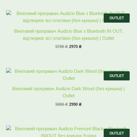
Оригінальна
Поточна
ціна:
ціна:
OUTLET
5798 ₴.
2970 ₴.
Вініловий програвач Audizio Blue з Bluetooth IN OUT,
відтворює всі платівки (без кришки) | Outlet
5798
₴
2970
₴
Оригінальна
Поточна
ціна:
ціна:
OUTLET
5998 ₴.
2990 ₴.
Вініловий програвач Audizio Dark Wood (без кришки) |
Outlet
5998
₴
2990
₴
Оригінальна
Поточна
ціна:
ціна:
OUTLET