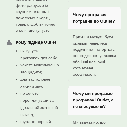
фотографуємо їх
крупним планом і
Чому програвач
показуємо в картці
потрапив до Outlet?
товару, щоб ви точно
знали, що купуєте.
Причини можуть бути
👤
Кому підійде Outlet
різними: невелика
подряпина, потертість,
ви купуєте
пошкодження упаковки
програвач для себе;
або інші незначні
хочете максимально
косметичні
заощадити;
особливості.
для вас головне
якісний звук;
не хочете
Чому ми продаємо
програвачі Outlet, а
переплачувати за
не списуємо їх?
ідеальний зовнішній
вигляд;
шукаєте перший
Ми вважаємо, що