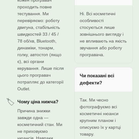
кожен програвач
проходить повне
тестування. Ми
Ні. Всі косметичні
перевіряємо: роботу
особливості
двигуна, стабільність
стосуються лише
швидкостей 33 / 45 /
зовнішнього вигляду і
78 об/хв, Bluetooth,
не впливають на якість
динаміки, тонарм,
звучання або роботу
голку, автостоп (якщо
програвача.
є), всі органи
керування. Лише після
цього програвач
Чи показані всі
потрапляє до категорії
дефекти?
Outlet.
Так. Ми чесно
🏷️
Чому ціна нижча?
фотографуємо всі
Причина знижки
косметичні нюанси
завжди одна —
крупним планом і
косметичний стан. Ми
описуємо їх у картці
не приховуємо
товару.
нюансів. Навпаки,