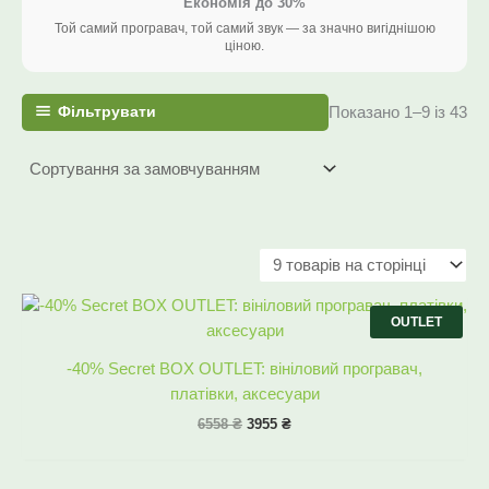
Економія до 30%
Той самий програвач, той самий звук — за значно вигіднішою
ціною.
Фільтрувати
Показано 1–9 із 43
Оригінальна
Поточна
ціна:
ціна:
OUTLET
6558 ₴.
3955 ₴.
-40% Secret BOX OUTLET: вініловий програвач,
платівки, аксесуари
6558
₴
3955
₴