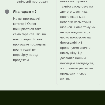
повністю справна
вініловий програвач.
техніка заслуговує на
🛡️
другого власника,
Яка гарантія?
навіть якщо має
На всі програвачі
невеликі косметичні
категорії Outlet
нюанси. Саме тому ми
поширюється така
не приховуємо їх, а
сама гарантія, як і на
чесно показуємо на
нові товари. Кожен
фотографіях і
програвач проходить
пропонуємо значно
повну технічну
нижчу ціну. Це
перевірку перед
дозволяє нашим
продажем.
покупцям заощадити,
а справним речам —
продовжити своє
життя.