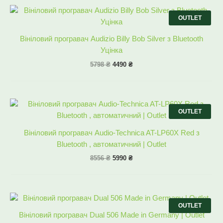
Оригінальна
Поточна
ціна:
ціна:
OUTLET
5798 ₴.
4490 ₴.
Вініловий програвач Audizio Billy Bob Silver з Bluetooth
Уцінка
5798
₴
4490
₴
Оригінальна
Поточна
ціна:
ціна:
OUTLET
8556 ₴.
5990 ₴.
Вініловий програвач Audio-Technica AT-LP60X Red з
Bluetooth , автоматичний | Outlet
8556
₴
5990
₴
Оригінальна
Поточна
ціна:
ціна:
OUTLET
8556 ₴.
6430 ₴.
Вініловий програвач Dual 506 Made in Germany | Outlet