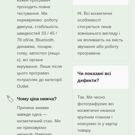
кожен програвач
проходить повне
тестування. Ми
Ні. Всі косметичні
перевіряємо: роботу
особливості
двигуна, стабільність
стосуються лише
швидкостей 33 / 45 /
зовнішнього вигляду і
78 об/хв, Bluetooth,
не впливають на якість
динаміки, тонарм,
звучання або роботу
голку, автостоп (якщо
програвача.
є), всі органи
керування. Лише після
цього програвач
Чи показані всі
потрапляє до категорії
дефекти?
Outlet.
Так. Ми чесно
🏷️
Чому ціна нижча?
фотографуємо всі
Причина знижки
косметичні нюанси
завжди одна —
крупним планом і
косметичний стан. Ми
описуємо їх у картці
не приховуємо
товару.
нюансів. Навпаки,