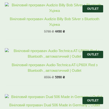
Оригінальна
Поточна
ціна:
ціна:
OUTLET
5798 ₴.
4490 ₴.
Вініловий програвач Audizio Billy Bob Silver з Bluetooth
Уцінка
5798
₴
4490
₴
Оригінальна
Поточна
ціна:
ціна:
OUTLET
8556 ₴.
5990 ₴.
Вініловий програвач Audio-Technica AT-LP60X Red з
Bluetooth , автоматичний | Outlet
8556
₴
5990
₴
Оригінальна
Поточна
ціна:
ціна:
OUTLET
8556 ₴.
6430 ₴.
Вініловий програвач Dual 506 Made in Germany | Outlet