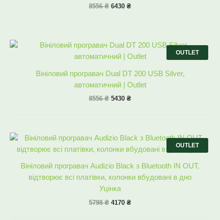
8556
₴
6430
₴
Оригінальна
Поточна
ціна:
ціна:
OUTLET
8556 ₴.
5430 ₴.
Вініловий програвач Dual DT 200 USB Silver,
автоматичний | Outlet
8556
₴
5430
₴
Оригінальна
Поточна
ціна:
ціна:
OUTLET
5798 ₴.
4170 ₴.
Вініловий програвач Audizio Black з Bluetooth IN OUT,
відтворює всі платівки, колонки вбудовані в дно
Уцінка
5798
₴
4170
₴