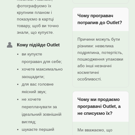
фотографуємо їх
крупним планом і
Чому програвач
показуємо в картці
потрапив до Outlet?
товару, щоб ви точно
знали, що купуєте.
Причини можуть бути
👤
Кому підійде Outlet
різними: невелика
подряпина, потертість,
ви купуєте
пошкодження упаковки
програвач для себе;
або інші незначні
хочете максимально
косметичні
заощадити;
особливості.
для вас головне
якісний звук;
не хочете
Чому ми продаємо
програвачі Outlet, а
переплачувати за
не списуємо їх?
ідеальний зовнішній
вигляд;
шукаєте перший
Ми вважаємо, що