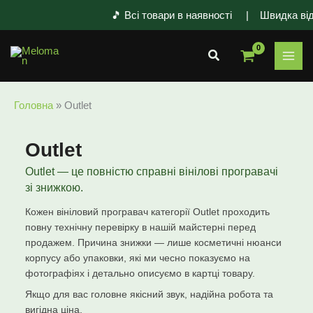
Перейти
🎵 Всі товари в наявності | Швидка відп
до
вмісту
Пошук
Головна
»
Outlet
Outlet
Outlet — це повністю справні вінілові програвачі
зі знижкою.
Кожен вініловий програвач категорії Outlet проходить
повну технічну перевірку в нашій майстерні перед
продажем. Причина знижки — лише косметичні нюанси
корпусу або упаковки, які ми чесно показуємо на
фотографіях і детально описуємо в картці товару.
Якщо для вас головне якісний звук, надійна робота та
вигідна ціна.