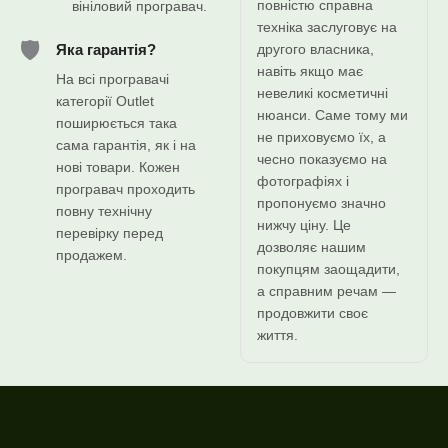
повністю справна
вініловий програвач.
техніка заслуговує на
🛡️
другого власника,
Яка гарантія?
навіть якщо має
На всі програвачі
невеликі косметичні
категорії Outlet
нюанси. Саме тому ми
поширюється така
не приховуємо їх, а
сама гарантія, як і на
чесно показуємо на
нові товари. Кожен
фотографіях і
програвач проходить
пропонуємо значно
повну технічну
нижчу ціну. Це
перевірку перед
дозволяє нашим
продажем.
покупцям заощадити,
а справним речам —
продовжити своє
життя.