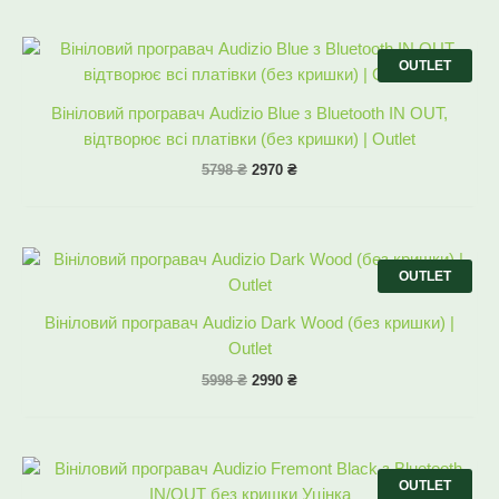
Оригінальна
Поточна
ціна:
ціна:
OUTLET
5798 ₴.
2970 ₴.
Вініловий програвач Audizio Blue з Bluetooth IN OUT,
відтворює всі платівки (без кришки) | Outlet
5798
₴
2970
₴
Оригінальна
Поточна
ціна:
ціна:
OUTLET
5998 ₴.
2990 ₴.
Вініловий програвач Audizio Dark Wood (без кришки) |
Outlet
5998
₴
2990
₴
Оригінальна
Поточна
ціна:
ціна:
OUTLET