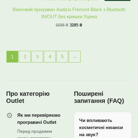
6698 ₴.
3285 ₴.
Вініловий програвач Audizio Fremont Black з Bluetooth
IN/OUT без кришки Уцінка
6698
₴
3285
₴
1
2
3
4
5
→
Про категорію
Поширені
Outlet
запитання (FAQ)
⚙️
Як ми перевіряємо
Чи впливають
програвачі Outlet
косметичні нюанси
Перед продажем
на звук?