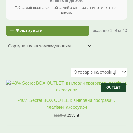
Економія до 30%
Той самий програвач, той самий звук — за значно вигіднішою
ціною.
Фільтрувати
Показано 1–9 із 43
Оригінальна
Поточна
ціна:
ціна:
OUTLET
6558 ₴.
3955 ₴.
-40% Secret BOX OUTLET: вініловий програвач,
платівки, аксесуари
6558
₴
3955
₴