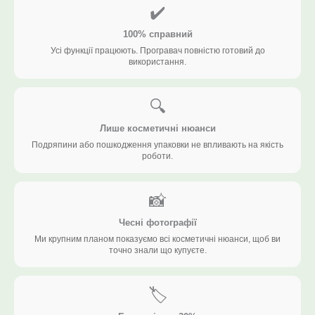
✔️
100% справний
Усі функції працюють. Програвач повністю готовий до
використання.
🔍
Лише косметичні нюанси
Подряпини або пошкодження упаковки не впливають на якість
роботи.
📸
Чесні фотографії
Ми крупним планом показуємо всі косметичні нюанси, щоб ви
точно знали що купуєте.
🏷️