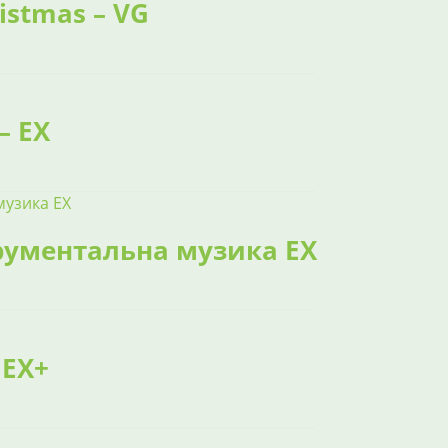
ristmas – VG
– EX
струментальна музика EX
 EX+