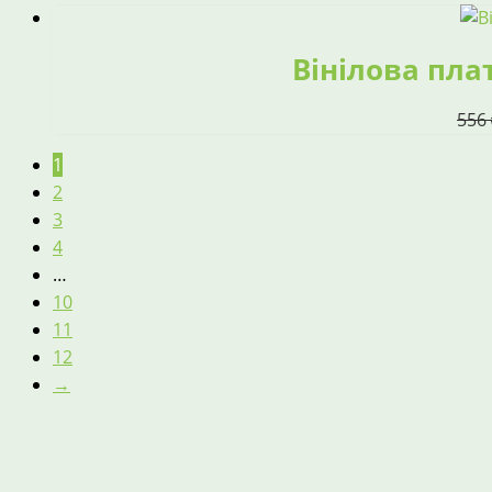
Вінілова плат
556
1
2
3
4
…
10
11
12
→