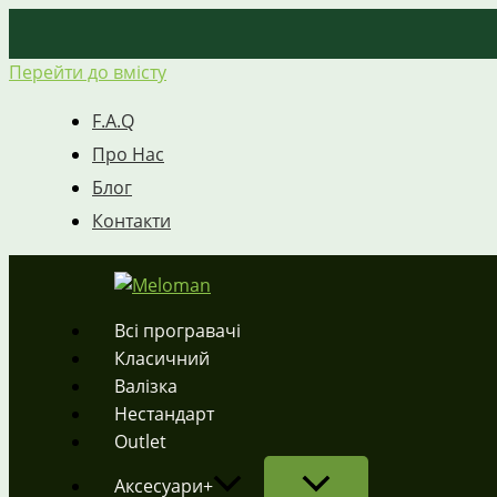
Перейти до вмісту
F.A.Q
Про Нас
Блог
Контакти
Всі програвачі
Класичний
Валізка
Нестандарт
Outlet
Аксесуари+