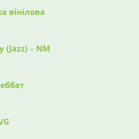
ка вінілова
y (Jazz) – NM
Себбат
 VG