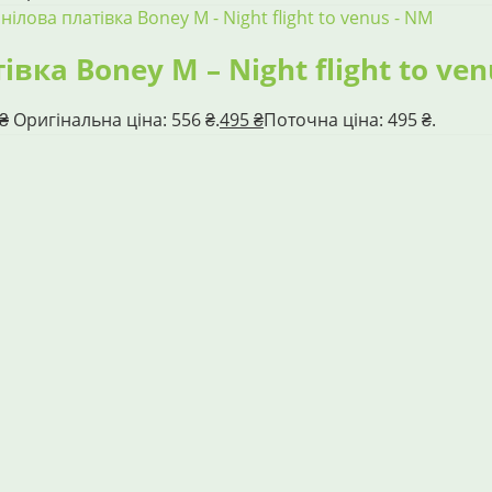
івка Boney M – Night flight to ve
₴
Оригінальна ціна: 556 ₴.
495
₴
Поточна ціна: 495 ₴.