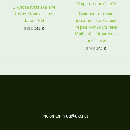
Вінілова платівка The
Rolling Stones – Lady
Вінілова платівка
Jane – VG
французької музики
Мірей Матьє (Mireille
646
₴
545
₴
Mathieu) – “Apprends-
moi” – VG
674
₴
545
₴
meloman-in-ua@ukr.net