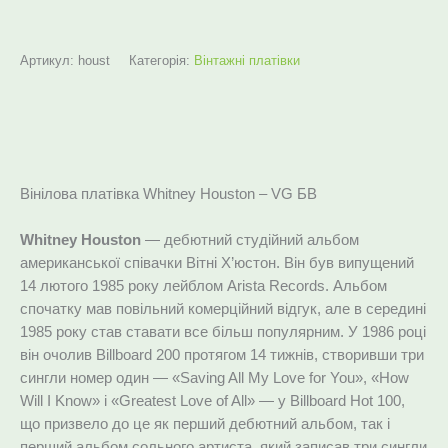
Артикул:
houst
Категорія:
Вінтажні платівки
Опис
Вінілова платівка Whitney Houston – VG БВ
Whitney Houston
— дебютний студійний альбом
американської співачки Вітні Х’юстон. Він був випущений
14 лютого 1985 року лейблом Arista Records. Альбом
спочатку мав повільний комерційний відгук, але в середині
1985 року став ставати все більш популярним. У 1986 році
він очолив Billboard 200 протягом 14 тижнів, створивши три
сингли номер один — «Saving All My Love for You», «How
Will I Know» і «Greatest Love of All» — у Billboard Hot 100,
що призвело до це як перший дебютний альбом, так і
перший альбом сольного артиста, який записав три сингли