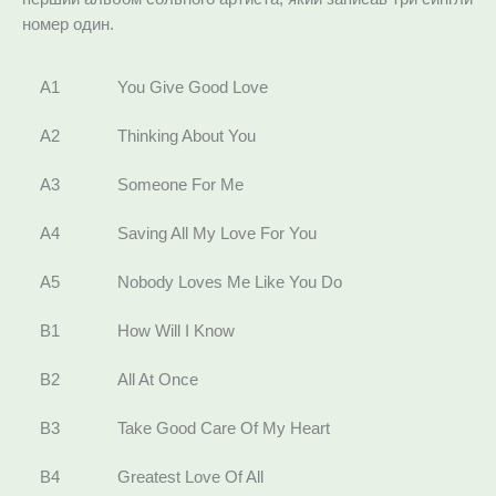
номер один.
A1
You Give Good Love
A2
Thinking About You
A3
Someone For Me
A4
Saving All My Love For You
A5
Nobody Loves Me Like You Do
B1
How Will I Know
B2
All At Once
B3
Take Good Care Of My Heart
B4
Greatest Love Of All