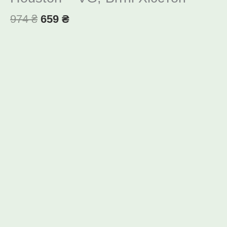
974
₴
659
₴