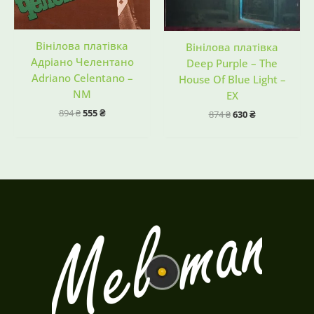
Вінілова платівка
Вінілова платівка
Адріано Челентано
Deep Purple – The
Adriano Celentano –
House Of Blue Light –
NM
EX
894
₴
555
₴
874
₴
630
₴