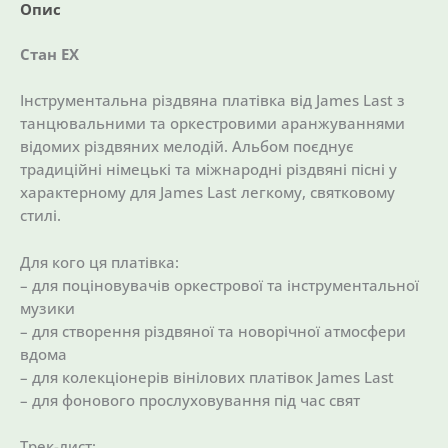
Опис
Стан EX
Інструментальна різдвяна платівка від James Last з
танцювальними та оркестровими аранжуваннями
відомих різдвяних мелодій. Альбом поєднує
традиційні німецькі та міжнародні різдвяні пісні у
характерному для James Last легкому, святковому
стилі.
Для кого ця платівка:
– для поціновувачів оркестрової та інструментальної
музики
– для створення різдвяної та новорічної атмосфери
вдома
– для колекціонерів вінілових платівок James Last
– для фонового прослуховування під час свят
Трек-лист: