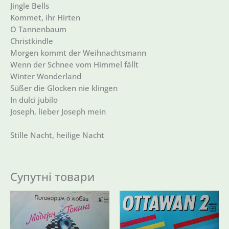
Jingle Bells
Kommet, ihr Hirten
O Tannenbaum
Christkindle
Morgen kommt der Weihnachtsmann
Wenn der Schnee vom Himmel fällt
Winter Wonderland
Süßer die Glocken nie klingen
In dulci jubilo
Joseph, lieber Joseph mein
Stille Nacht, heilige Nacht
Супутні товари
Оригінальна
Поточна
Оригінальна
Поточна
ціна:
ціна:
ціна:
ціна:
974 ₴.
466 ₴.
646 ₴.
445 ₴.