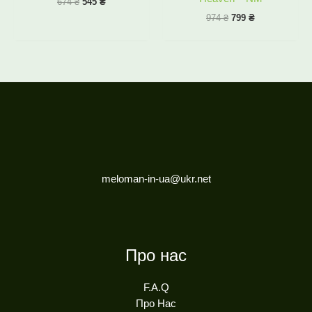
674
₴
545
₴
974
₴
799
₴
meloman-in-ua@ukr.net
Про нас
F.A.Q
Про Нас