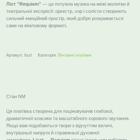
Ліст “Requiem”
— це потужна музика на межі молитви й
театральної експресії: оркестр, хор і солісти створюють
сильний емоційний простір, який добре розкривається
саме на вініловому форматі.
Артикул:
liszt
Категорія:
Вінтажні платівки
Опис
Стан NM
Ця платівка створена для поціновувачів глибокої,
драматичної класики та масштабного хорового звучання.
Якщо вам подобаються твори з відчуттям величі,
внутрішньої напруги й справжньої духовної
атмосфери,
Liszt — Requiem
стане ідеальним вибором