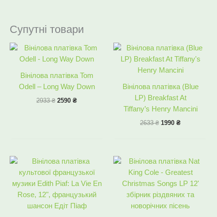
Супутні товари
Оригінальна
Поточна
Оригінальна
Поточна
ціна:
ціна:
ціна:
ціна:
2933 ₴.
2590 ₴.
2633 ₴.
1990 ₴.
Вінілова платівка Tom
Odell – Long Way Down
Вінілова платівка (Blue
LP) Breakfast At
2933
₴
2590
₴
Tiffany’s Henry Mancini
2633
₴
1990
₴
Оригінальна
Поточна
Оригінальна
Поточна
ціна:
ціна:
ціна:
ціна:
3533 ₴.
2990 ₴.
2433 ₴.
1990 ₴.