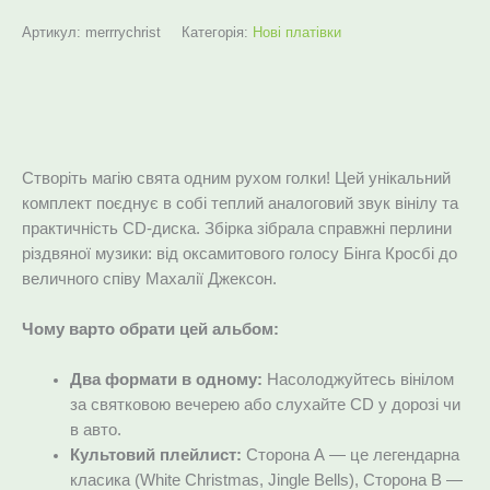
Артикул:
merrrychrist
Категорія:
Нові платівки
Опис
Створіть магію свята одним рухом голки! Цей унікальний
комплект поєднує в собі теплий аналоговий звук вінілу та
практичність CD-диска. Збірка зібрала справжні перлини
різдвяної музики: від оксамитового голосу Бінга Кросбі до
величного співу Махалії Джексон.
Чому варто обрати цей альбом:
Два формати в одному:
Насолоджуйтесь вінілом
за святковою вечерею або слухайте CD у дорозі чи
в авто.
Культовий плейлист:
Сторона А — це легендарна
класика (White Christmas, Jingle Bells), Сторона B —