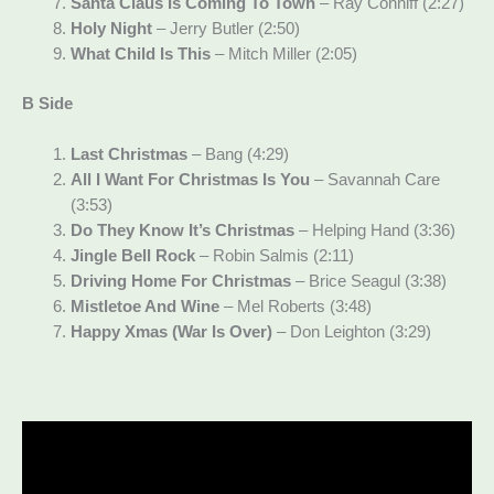
Santa Claus Is Coming To Town
– Ray Conniff (2:27)
Holy Night
– Jerry Butler (2:50)
What Child Is This
– Mitch Miller (2:05)
B Side
Last Christmas
– Bang (4:29)
All I Want For Christmas Is You
– Savannah Care
(3:53)
Do They Know It’s Christmas
– Helping Hand (3:36)
Jingle Bell Rock
– Robin Salmis (2:11)
Driving Home For Christmas
– Brice Seagul (3:38)
Mistletoe And Wine
– Mel Roberts (3:48)
Happy Xmas (War Is Over)
– Don Leighton (3:29)