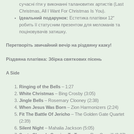
сучасні гіти у виконанні талановитих артистів (Last
Christmas, All I Want For Christmas Is You).
Ідеальний подарунок:
Естетика платівки 12″
робить її статусним презентом для меломанів та
поціновувачів затишку.
Перетворіть звичайний вечір на різдвяну казку!
Різдвяна платівка: Збірка святкових пісень
A Side
Ringing of the Bells
– 1:27
White Christmas
– Bing Crosby (3:05)
Jingle Bells
– Rosemary Clooney (2:38)
When Jesus Was Born
– Zion Harmonizers (2:24)
Fit The Battle Of Jericho
– The Golden Gate Quartet
(2:39)
Silent Night
– Mahalia Jackson (5:05)