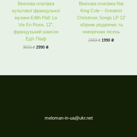
Вінілова платівка
Вінілова платівка Nat
культової французької
King Cole – Greatest
музики Edith Piaf: La
Christmas Songs LP 12′
Vie En Rose, 12″,
збірник різдвяних та
французький шансон
новорічних пісень
Едіт Піаф
2433
₴
1990
₴
3533
₴
2990
₴
meloman-in-ua@ukr.net