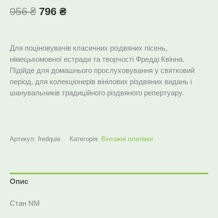
956
₴
796
₴
Для поціновувачів класичних різдвяних пісень,
німецькомовної естради та творчості Фредді Квінна.
Підійде для домашнього прослуховування у святковий
період, для колекціонерів вінілових різдвяних видань і
шанувальників традиційного різдвяного репертуару.
Артикул:
fredquie
Категорія:
Вінтажні платівки
Опис
Стан NM