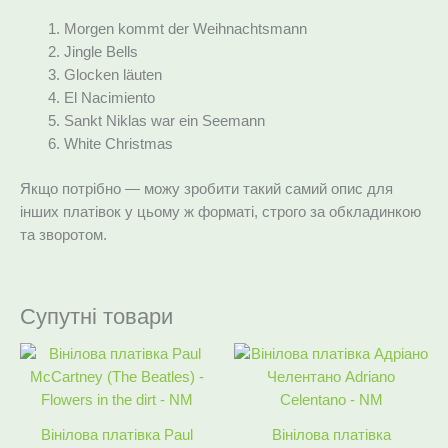
Morgen kommt der Weihnachtsmann
Jingle Bells
Glocken läuten
El Nacimiento
Sankt Niklas war ein Seemann
White Christmas
Якщо потрібно — можу зробити такий самий опис для
інших платівок у цьому ж форматі, строго за обкладинкою
та зворотом.
Супутні товари
Оригінальна
Поточна
Оригінальна
Поточна
ціна:
ціна:
ціна:
ціна:
646 ₴.
495 ₴.
894 ₴.
555 ₴.
Вінілова платівка Paul
Вінілова платівка