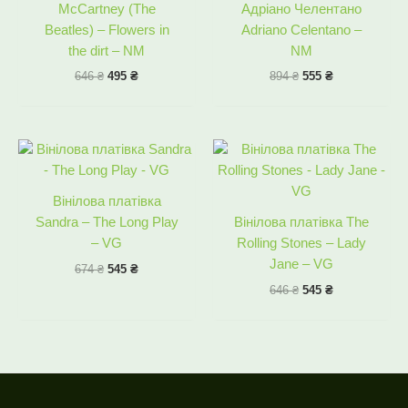
McCartney (The
Адріано Челентано
Beatles) – Flowers in
Adriano Celentano –
the dirt – NM
NM
646
₴
495
₴
894
₴
555
₴
Оригінальна
Поточна
Оригінальна
Поточна
ціна:
ціна:
ціна:
ціна:
674 ₴.
545 ₴.
646 ₴.
545 ₴.
Вінілова платівка
Sandra – The Long Play
Вінілова платівка The
– VG
Rolling Stones – Lady
Jane – VG
674
₴
545
₴
646
₴
545
₴