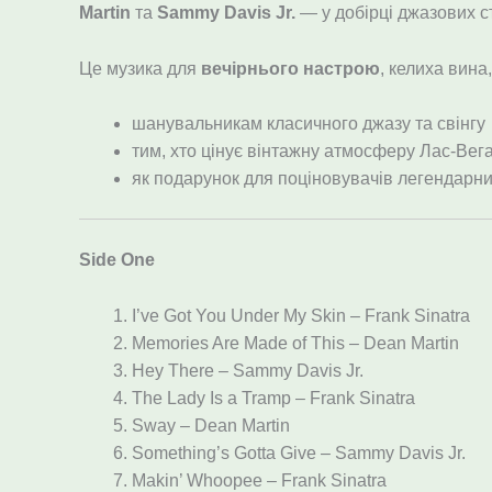
Martin
та
Sammy Davis Jr.
— у добірці джазових ст
Це музика для
вечірнього настрою
, келиха вина
шанувальникам класичного джазу та свінгу
тим, хто цінує вінтажну атмосферу Лас-Вег
як подарунок для поціновувачів легендарни
Side One
I’ve Got You Under My Skin – Frank Sinatra
Memories Are Made of This – Dean Martin
Hey There – Sammy Davis Jr.
The Lady Is a Tramp – Frank Sinatra
Sway – Dean Martin
Something’s Gotta Give – Sammy Davis Jr.
Makin’ Whoopee – Frank Sinatra