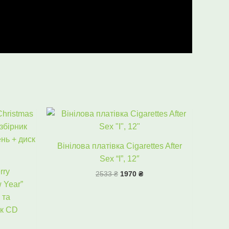
ьна
очна
Оригінальна
Поточна
а:
ціна:
ціна:
0 ₴.
2533 ₴.
1970 ₴.
Вінілова платівка Cigarettes After
Sex “I”, 12″
rry
2533
₴
1970
₴
 Year”
 та
ск CD