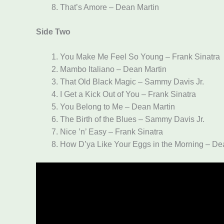
That’s Amore – Dean Martin
Side Two
You Make Me Feel So Young – Frank Sinatra
Mambo Italiano – Dean Martin
That Old Black Magic – Sammy Davis Jr.
I Get a Kick Out of You – Frank Sinatra
You Belong to Me – Dean Martin
The Birth of the Blues – Sammy Davis Jr.
Nice ’n’ Easy – Frank Sinatra
How D’ya Like Your Eggs in the Morning – De