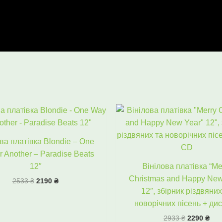
Оригінальна
Поточна
Оригінал
Пот
ціна:
ціна:
ціна:
цін
2533 ₴.
2190 ₴.
2933 ₴.
229
ва платівка Blondie – One
 Another – Paradise Beats
12″
Вінілова платівка “Me
Christmas and Happy New
2533
₴
2190
₴
12″, збірник різдвяних
новорічних пісень + ди
2933
₴
2290
₴