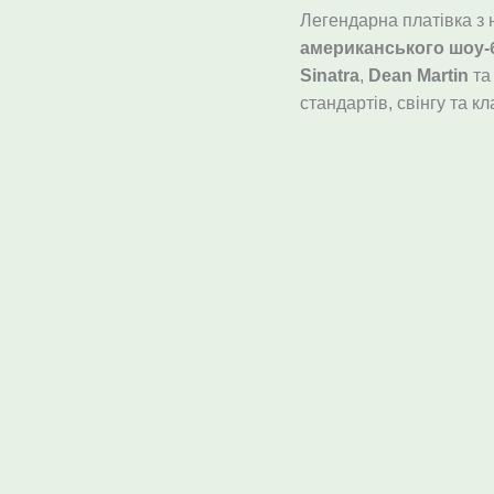
Frank
Легендарна платівка з
Sinatra,
американського шоу-
Dean
Sinatra
,
Dean Martin
т
Martin
стандартів, свінгу та к
та
Sammy
Davis
Jr.
кількість