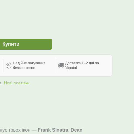
Купити
Надійне пакування
Доставка 1–2 дні по
📦
🚚
безкоштовно
Україні
я:
Нові платівки
днує трьох ікон —
Frank Sinatra
,
Dean