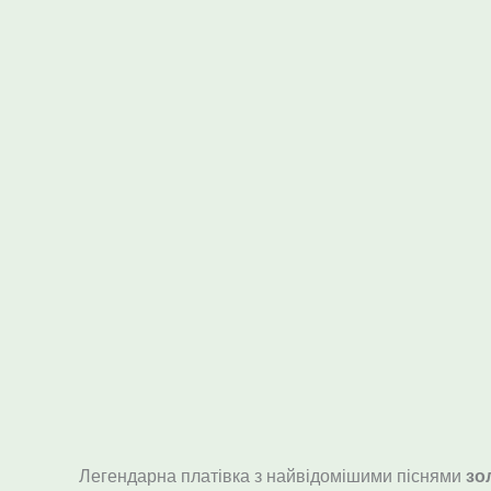
Опис
Легендарна платівка з найвідомішими піснями
зо