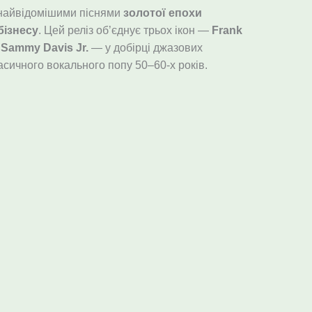
 найвідомішими піснями
золотої епохи
бізнесу
. Цей реліз об’єднує трьох ікон —
Frank
а
Sammy Davis Jr.
— у добірці джазових
ласичного вокального попу 50–60-х років.