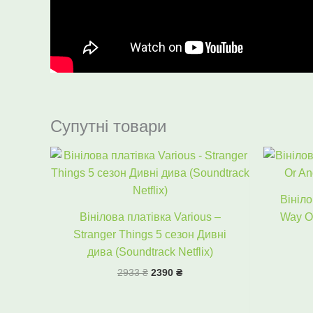
Супутні товари
Оригінальна
Поточна
ціна:
ціна:
2933 ₴.
2390 ₴.
Вініло
Вінілова платівка Various –
Way Or
Stranger Things 5 сезон Дивні
дива (Soundtrack Netflix)
2933
₴
2390
₴