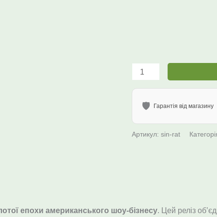
🛡️
Гарантія від магазину
Артикул:
sin-rat
Категорі
лотої епохи американського шоу-бізнесу
. Цей реліз об’є