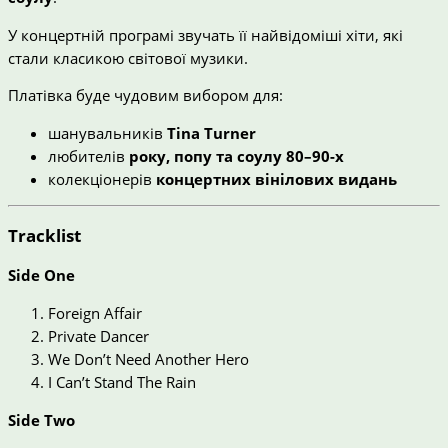
У концертній програмі звучать її найвідоміші хіти, які
стали класикою світової музики.
Платівка буде чудовим вибором для:
шанувальників
Tina Turner
любителів
року, попу та соулу 80–90-х
колекціонерів
концертних вінілових видань
Tracklist
Side One
Foreign Affair
Private Dancer
We Don’t Need Another Hero
I Can’t Stand The Rain
Side Two