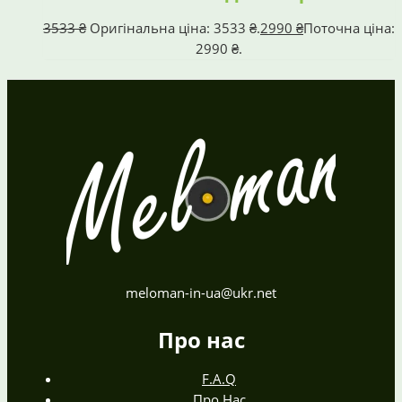
3533
₴
Оригінальна ціна: 3533 ₴.
2990
₴
Поточна ціна:
2990 ₴.
meloman-in-ua@ukr.net
Про нас
F.A.Q
Про Нас