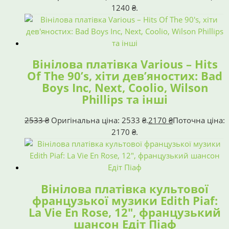
1240 ₴.
Вінілова платівка Various – Hits
Of The 90’s, хіти дев’яностих: Bad
Boys Inc, Next, Coolio, Wilson
Phillips та інші
2533
₴
Оригінальна ціна: 2533 ₴.
2170
₴
Поточна ціна:
2170 ₴.
Вінілова платівка культової
французької музики Edith Piaf:
La Vie En Rose, 12″, французький
шансон Едіт Піаф