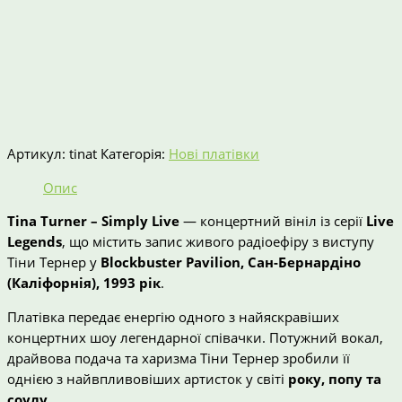
Артикул:
tinat
Категорія:
Нові платівки
Опис
Tina Turner – Simply Live
— концертний вініл із серії
Live
Legends
, що містить запис живого радіоефіру з виступу
Тіни Тернер у
Blockbuster Pavilion, Сан-Бернардіно
(Каліфорнія), 1993 рік
.
Платівка передає енергію одного з найяскравіших
концертних шоу легендарної співачки. Потужний вокал,
драйвова подача та харизма Тіни Тернер зробили її
однією з найвпливовіших артисток у світі
року, попу та
соулу
.