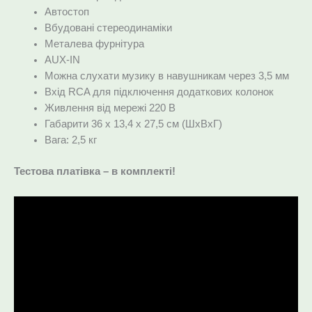
Автостоп
Вбудовані стереодинаміки
Металева фурнітура
AUX-IN
Можна слухати музику в навушникам через 3,5 мм
Вхід RCA для підключення додаткових колонок
Живлення від мережі 220 В
Габарити 36 x 13,4 x 27,5 см (ШxВxГ)
Вага: 2,5 кг
Тестова платівка – в комплекті!