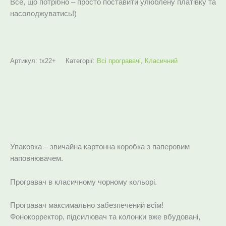
Все, що потрібно – просто поставити улюблену платівку та
насолоджуватись!)
Артикул:
tx22+
Категорії:
Всі програвачі
,
Класичний
Опис
Додаткова інформація
Упаковка – звичайна картонна коробка з паперовим
наповнювачем.
Програвач в класичному чорному кольорі.
Програвач максимально забезпечений всім!
Фонокорректор, підсилювач та колонки вже вбудовані,