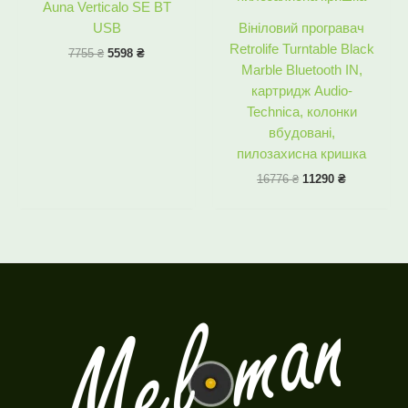
Auna Verticalo SE BT
USB
Вініловий програвач
Retrolife Turntable Black
7755
₴
5598
₴
Marble Bluetooth IN,
картридж Audio-
Technica, колонки
вбудовані,
пилозахисна кришка
16776
₴
11290
₴