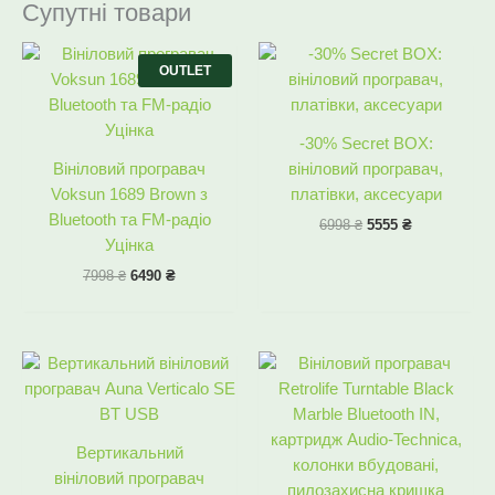
Супутні товари
Оригінальна
Поточна
Оригінальна
Поточна
ціна:
ціна:
ціна:
ціна:
OUTLET
7998 ₴.
6490 ₴.
6998 ₴.
5555 ₴.
-30% Secret BOX:
Вініловий програвач
вініловий програвач,
Voksun 1689 Brown з
платівки, аксесуари
Bluetooth та FM-радіо
6998
₴
5555
₴
Уцінка
7998
₴
6490
₴
Оригінальна
Поточна
Оригінальна
Поточна
ціна:
ціна:
ціна:
ціна:
7755 ₴.
5598 ₴.
16776 ₴.
11290 ₴.
Вертикальний
вініловий програвач