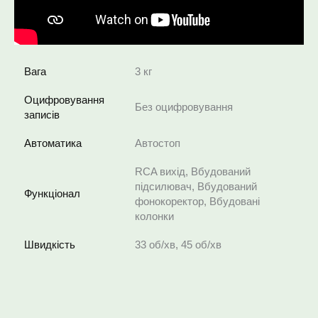
Вага
3 кг
Оцифровування
Без оцифровування
записів
Автоматика
Автостоп
RCA вихід, Вбудований
підсилювач, Вбудований
Функціонал
фонокоректор, Вбудовані
колонки
Швидкість
33 об/хв, 45 об/хв