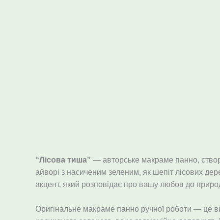
Опис
“Лісова тиша”
— авторське макраме панно, створе
айворі з насиченим зеленим, як шепіт лісових дере
акцент, який розповідає про вашу любов до природ
Оригінальне макраме панно ручної роботи — це ви