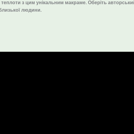
 теплоти з цим унікальним макраме. Оберіть авторськи
близької людини.