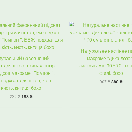
Оригінальна
Поточна
Оригінал
Пото
ціна:
ціна:
ціна:
ціна:
232 ₴.
188 ₴.
967 ₴.
880 
Натуральне настінне п
туральний бавовняний
макраме “Дика лоза”
ат для штор, тримач штор,
листочками, 30 * 70 см в
ідхоп макраме “Помпон “,
стилі, бохо
подхват для штор, кість,
967
₴
880
₴
кисть, китиця бохо
232
₴
188
₴