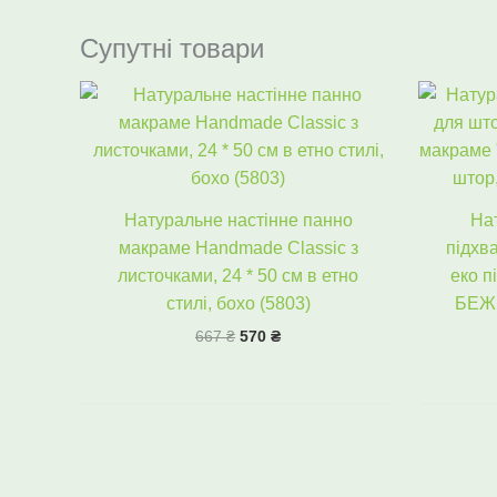
Супутні товари
Оригінальна
Поточна
ціна:
ціна:
667 ₴.
570 ₴.
Натуральне настінне панно
На
макраме Handmade Classic з
підхв
листочками, 24 * 50 см в етно
еко п
стилі, бохо (5803)
БЕЖ 
667
₴
570
₴