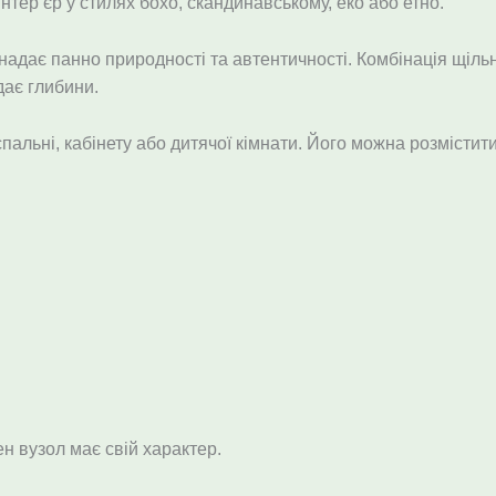
нтер’єр у стилях бохо, скандинавському, еко або етно.
надає панно природності та автентичності. Комбінація щільн
дає глибини.
пальні, кабінету або дитячої кімнати. Його можна розмістит
ен вузол має свій характер.