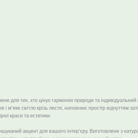
не для тих, хто цінує гармонію природи та індивідуальний с
в і м’яке світло крізь листя, наповнює простір відчуттям з
ної краси та естетики.
шуканий акцент для вашого інтер’єру. Виготовлене з натура