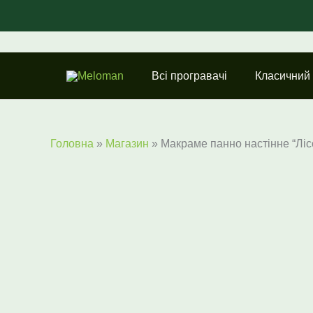
Перейти
до
вмісту
Всі програвачі
Класичний
Головна
»
Магазин
»
Макраме панно настінне “Ліс