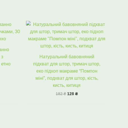
ьна
чна
Оригінальна
Поточна
ціна:
ціна:
₴.
182 ₴.
128 ₴.
анно
 з
Натуральний бавовняний
 етно
підхват для штор, тримач штор,
еко підхоп макраме “Помпон
міні”, подхват для штор, кість,
кисть, китиця
182
₴
128
₴