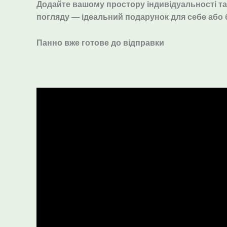
Додайте вашому простору індивідуальності та
погляду — ідеальний подарунок для себе або 
Панно вже готове до відправки