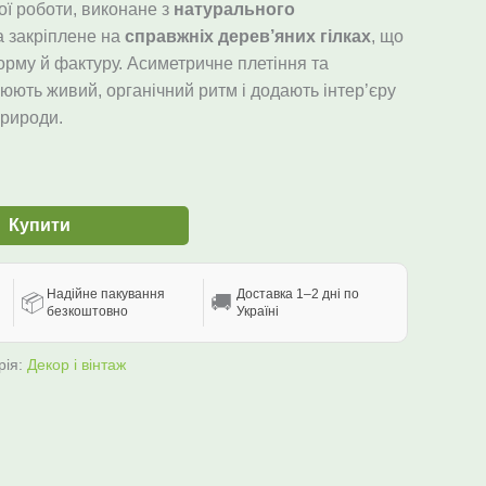
ї роботи, виконане з
натурального
а закріплене на
справжніх дерев’яних гілках
, що
рму й фактуру. Асиметричне плетіння та
ють живий, органічний ритм і додають інтер’єру
природи.
Купити
Надійне пакування
Доставка 1–2 дні по
📦
🚚
безкоштовно
Україні
рія:
Декор і вінтаж