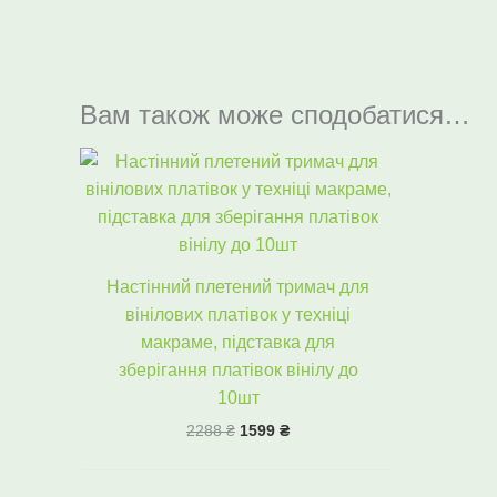
Вам також може сподобатися…
Оригінальна
Поточна
ціна:
ціна:
2288 ₴.
1599 ₴.
Настінний плетений тримач для
вінілових платівок у техніці
макраме, підставка для
зберігання платівок вінілу до
10шт
2288
₴
1599
₴