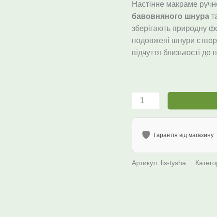
айворі,
Настінне макраме ручно
бавовна,
бавовняного шнура
т
ручна
зберігають природну фо
робота
подовжені шнури створю
еко
відчуття близькості до 
бохо
стиль
кількість
🛡️
Гарантія від магазину
Артикул:
lis-tysha
Катего