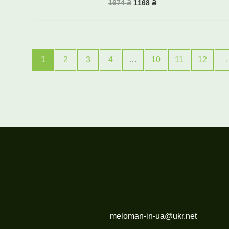
1674
₴
1168
₴
1
2
3
4
…
10
11
12
meloman-in-ua@ukr.net