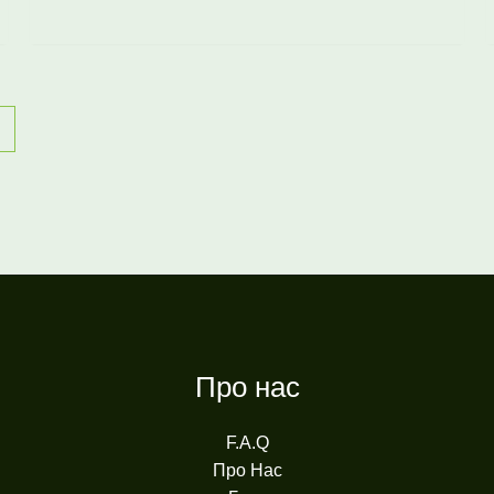
→
Про нас
F.A.Q
Про Нас