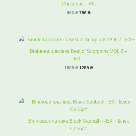
Christmas – VG
956
₴
756
₴
Оригінальна
Поточна
ціна:
ціна:
1599 ₴.
1299 ₴.
Вінілова платівка Best of Scorpions VOL 2 –
EX+
1599
₴
1299
₴
Оригінальна
Поточна
ціна:
ціна:
1674 ₴.
1168 ₴.
Вінілова платівка Black Sabbath – EX – Блек
Себбат