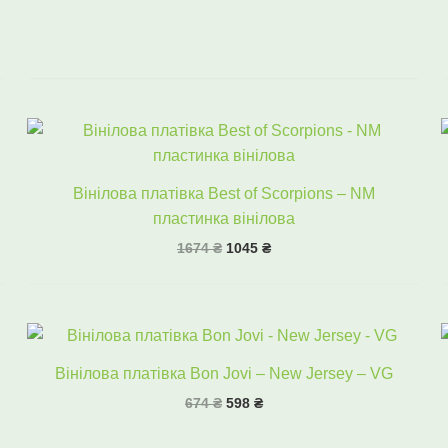
Оригінальна
Поточна
ціна:
ціна:
1674 ₴.
1045 ₴.
Вінілова платівка Best of Scorpions – NM
пластинка вінілова
1674
₴
1045
₴
Оригінальна
Поточна
ціна:
ціна:
674 ₴.
598 ₴.
Вінілова платівка Bon Jovi – New Jersey – VG
674
₴
598
₴