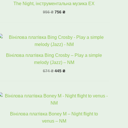
The Night, інструментальна музика EX
956
₴
756
₴
Оригінальна
Поточна
ціна:
ціна:
674 ₴.
445 ₴.
Вінілова платівка Bing Crosby – Play a simple
melody (Jazz) – NM
674
₴
445
₴
Оригінальна
Поточна
ціна:
ціна:
556 ₴.
495 ₴.
Вінілова платівка Boney M – Night flight to
venus – NM