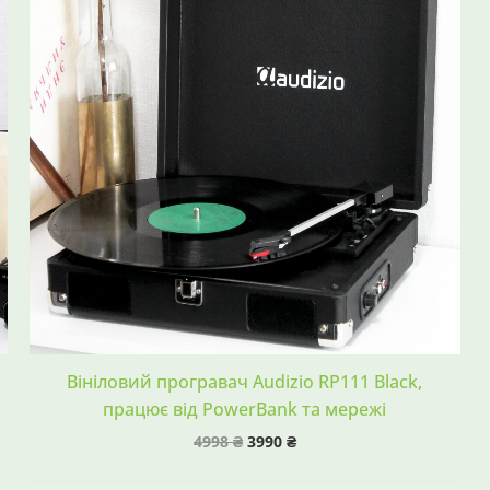
Вініловий програвач Audizio RP111 Black,
працює від PowerBank та мережі
4998
₴
3990
₴