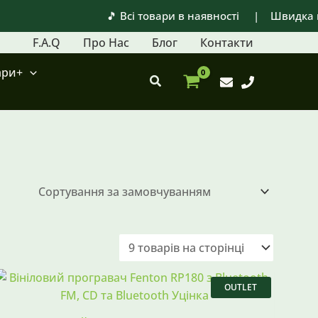
🎵 Всі товари в наявності | Швидка ві
F.A.Q
Про Нас
Блог
Контакти
ари+
Пошук
Оригінальна
Поточна
ціна:
ціна:
OUTLET
15998 ₴.
5390 ₴.