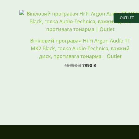
Оригінальна
Поточна
ціна:
ціна:
OUTLET
15998 ₴.
7990 ₴.
Вініловий програвач Hi-Fi Argon Audio TT
MK2 Black, голка Audio-Technica, важкий
диск, противага тонарма | Outlet
15998
₴
7990
₴