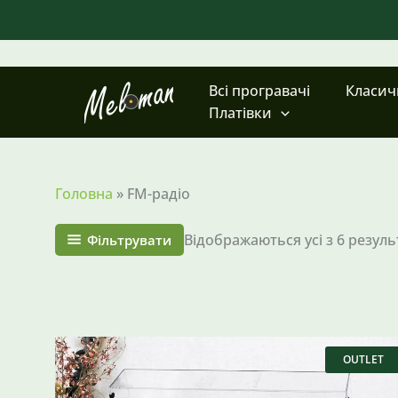
Перейти
до
вмісту
Всі програвачі
Класи
Платівки
Головна
»
FM-радіо
Відображаються усі з 6 резуль
Фільтрувати
Оригінальна
Поточна
ціна:
ціна:
OUTLET
15998 ₴.
12590 ₴.