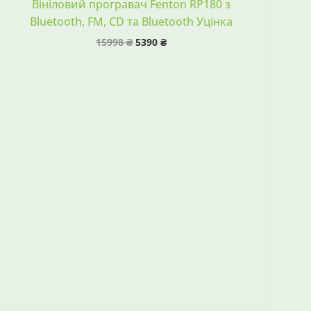
Вініловий програвач Fenton RP180 з
Bluetooth, FM, CD та Bluetooth Уцінка
15998
₴
5390
₴