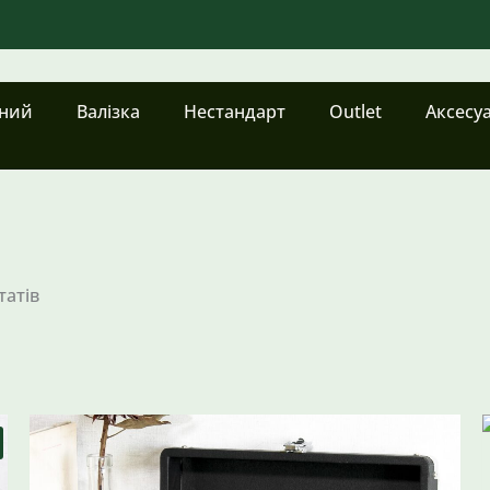
чний
Валізка
Нестандарт
Outlet
Аксесу
татів
Оригінальна
Поточна
ціна:
ціна:
4998 ₴.
3990 ₴.