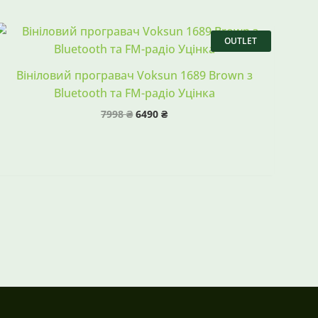
Оригінальна
Поточна
ціна:
ціна:
OUTLET
7998 ₴.
6490 ₴.
Вініловий програвач Voksun 1689 Brown з
Bluetooth та FM-радіо Уцінка
7998
₴
6490
₴