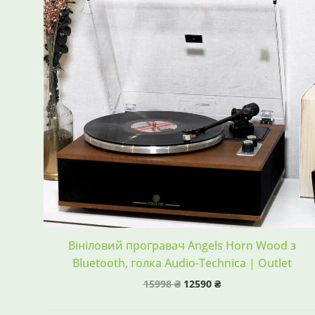
Вініловий програвач Angels Horn Wood з
Bluetooth, голка Audio-Technica | Outlet
15998
₴
12590
₴