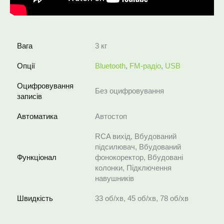
Вага
3 кг
Опції
Bluetooth
,
FM-радіо
,
USB
Оцифровування
Без оцифровування
записів
Автоматика
Автостоп
RCA вихід, Вбудований
підсилювач, Вбудований
Функціонал
фонокоректор, Вбудовані
колонки, Підключення
навушників
Швидкість
33 об/хв, 45 об/хв, 78 об/хв