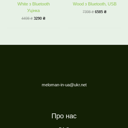
White з Bluetooth
Wood з Bluetooth, USB
Уцінка
7398
₴
6585
₴
4498
₴
3290
₴
meloman-in-ua@ukr.net
Про нас