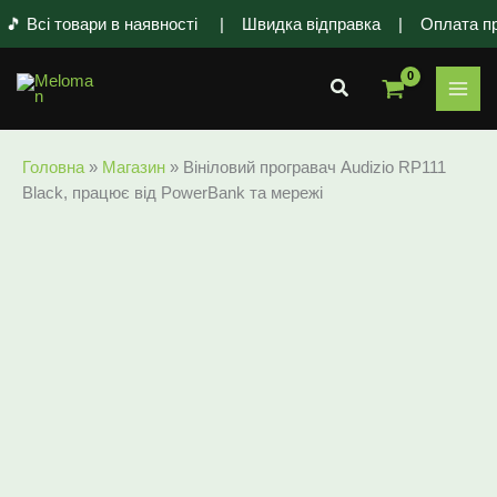
Перейти
 Всі товари в наявності | Швидка відправка | Оплата при о
до
вмісту
Пошук
Головна
»
Магазин
»
Вініловий програвач Audizio RP111
Black, працює від PowerBank та мережі
Оригінальна
Поточна
ціна:
ціна:
4998 ₴.
3990 ₴.