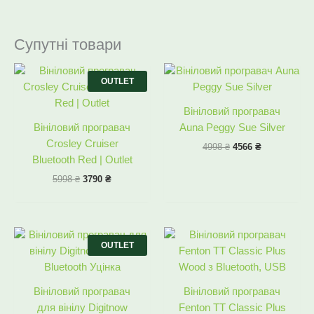
Супутні товари
Оригінальна
Поточна
Оригінальна
Поточна
ціна:
ціна:
ціна:
ціна:
OUTLET
5998 ₴.
3790 ₴.
4998 ₴.
4566 ₴.
Вініловий програвач
Вініловий програвач
Auna Peggy Sue Silver
Crosley Cruiser
4998
₴
4566
₴
Bluetooth Red | Outlet
5998
₴
3790
₴
Оригінальна
Поточна
Оригінальна
Поточна
ціна:
ціна:
ціна:
ціна:
OUTLET
4498 ₴.
3290 ₴.
7398 ₴.
6585 ₴.
Вініловий програвач
Вініловий програвач
для вінілу Digitnow
Fenton TT Classic Plus