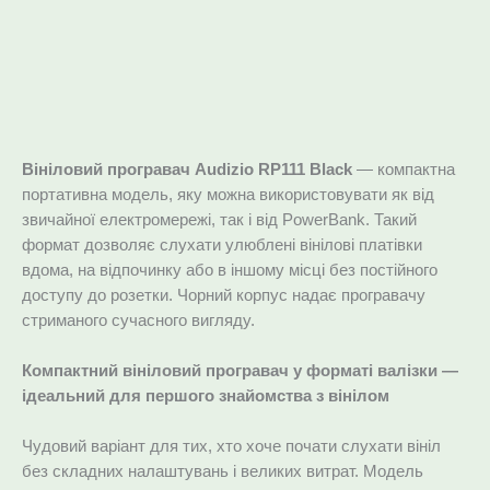
Опис
Додаткова інформація
Вініловий програвач Audizio RP111 Black
— компактна
портативна модель, яку можна використовувати як від
звичайної електромережі, так і від PowerBank. Такий
формат дозволяє слухати улюблені вінілові платівки
вдома, на відпочинку або в іншому місці без постійного
доступу до розетки. Чорний корпус надає програвачу
стриманого сучасного вигляду.
Компактний вініловий програвач у форматі валізки —
ідеальний для першого знайомства з вінілом
Чудовий варіант для тих, хто хоче почати слухати вініл
без складних налаштувань і великих витрат. Модель