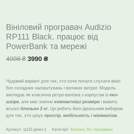
Вініловий програвач Audizio
RP111 Black, працює від
PowerBank та мережі
4998
₴
3990
₴
Чудовий варіант для тих, хто хоче почати слухати вініл
без складних налаштувань і великих витрат. Модель
виглядає як класична ретро-валізка з корпусом із
еко-
шкіри
, але має значно
компактніші розміри
і важить
всього
близько 2 кг
. Це робить його ідеальним вибором
для тих, хто цінує
простір, мобільність і мінімалізм
.
Артикул:
rp111-green-1
Категорії:
Валізка
,
Всі програвачі