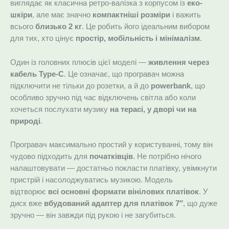
виглядає як класична ретро-валізка з корпусом із
еко-
шкіри
, але має значно
компактніші розміри
і важить
всього
близько 2 кг
. Це робить його ідеальним вибором
для тих, хто цінує
простір, мобільність і мінімалізм
.
Один із головних плюсів цієї моделі —
живлення через
кабель Type-C
. Це означає, що програвач можна
підключити не тільки до розетки, а й до
powerbank
, що
особливо зручно під час відключень світла або коли
хочеться послухати музику
на терасі, у дворі чи на
природі
.
Програвач максимально простий у користуванні, тому він
чудово підходить для
початківців
. Не потрібно нічого
налаштовувати — достатньо покласти платівку, увімкнути
пристрій і насолоджуватись музикою. Модель
відтворює
всі основні формати вінілових платівок
. У
диск вже
вбудований адаптер для платівок 7″
, що дуже
зручно — він завжди під рукою і не загубиться.