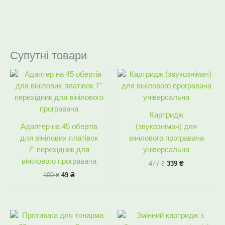
Супутні товари
Оригінальна
Поточна
Оригінальна
Поточна
ціна:
ціна:
ціна:
ціна:
100 ₴.
49 ₴.
477 ₴.
339 ₴.
Картридж
Адаптер на 45 обертів
(звукознімач) для
для вінілових платівок
вінілового програвача
7″ перехідник для
універсальна
вінілового програвача
477
₴
339
₴
100
₴
49
₴
Оригінальна
Поточна
Оригінальна
Поточна
ціна:
ціна:
ціна:
ціна: