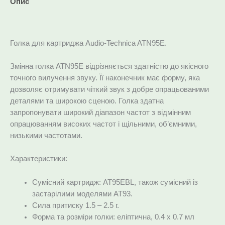
Опис
Додаткова інформація
Голка для картриджа Audio-Technica ATN95E.
Змінна голка ATN95E відрізняється здатністю до якісного
точного вилучення звуку. Її наконечник має форму, яка
дозволяє отримувати чіткий звук з добре опрацьованими
деталями та широкою сценою. Голка здатна
запропонувати широкий діапазон частот з відмінним
опрацюванням високих частот і щільними, об’ємними,
низькими частотами.
Характеристики:
Сумісний картридж: AT95EBL, також сумісний із
застарілими моделями AT93.
Сила притиску 1.5 – 2.5 г.
Форма та розміри голки: еліптична, 0.4 x 0.7 мл