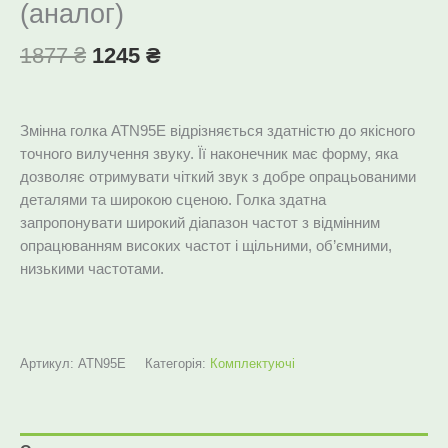
(аналог)
1877
₴
1245
₴
Змінна голка ATN95E відрізняється здатністю до якісного
точного вилучення звуку. Її наконечник має форму, яка
дозволяє отримувати чіткий звук з добре опрацьованими
деталями та широкою сценою. Голка здатна
запропонувати широкий діапазон частот з відмінним
опрацюванням високих частот і щільними, об’ємними,
низькими частотами.
Артикул:
ATN95E
Категорія:
Комплектуючі