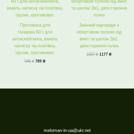
945 ₴.
789 ₴.
1557 ₴.
1177 ₴.
Противага для
Змінний картридж з
тонарма 60 г для
обертовою голкою під
антискейтинга, важіль
вініл та шелак 2в1,
натиску на платівку,
двостороння голка
грузик, противовес
1557
₴
1177
₴
945
₴
789
₴
meloman-in-ua@ukr.net