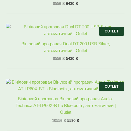
8556
₴
6430
₴
Оригінальна
Поточна
ціна:
ціна:
OUTLET
8556 ₴.
5430 ₴.
Вініловий програвач Dual DT 200 USB Silver,
автоматичний | Outlet
8556
₴
5430
₴
Оригінальна
Поточна
ціна:
ціна:
OUTLET
10556 ₴.
5590 ₴.
Вініловий програвач Вініловий програвач Audio-
Technica AT-LP60X-BT з Bluetooth , автоматичний |
Outlet
10556
₴
5590
₴