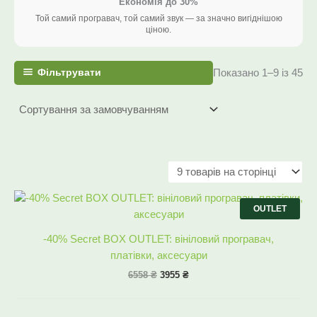
Економія до 30%
Той самий програвач, той самий звук — за значно вигіднішою
ціною.
Фільтрувати
Показано 1–9 із 45
Оригінальна
Поточна
ціна:
ціна:
OUTLET
6558 ₴.
3955 ₴.
-40% Secret BOX OUTLET: вініловий програвач,
платівки, аксесуари
6558
₴
3955
₴