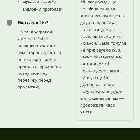
шукаєте перший
Ми вважаємо, що
повністю справна
вініловий програвач.
техніка заслуговує на
🛡️
другого власника,
Яка гарантія?
навіть якщо має
На всі програвачі
невеликі косметичні
категорії Outlet
нюанси. Саме тому ми
поширюється така
не приховуємо їх, а
сама гарантія, як і на
чесно показуємо на
нові товари. Кожен
фотографіях і
програвач проходить
пропонуємо значно
повну технічну
нижчу ціну. Це
перевірку перед
дозволяє нашим
продажем.
покупцям заощадити,
а справним речам —
продовжити своє
життя.