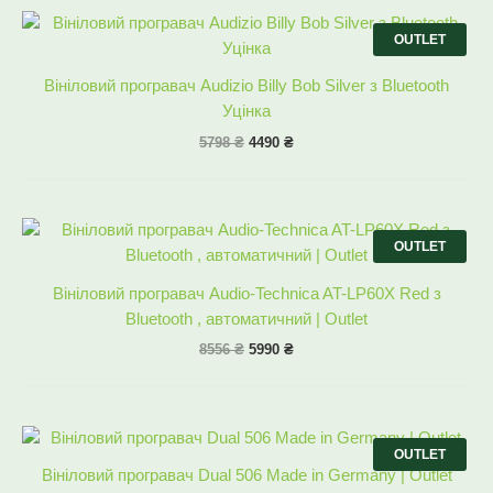
Оригінальна
Поточна
ціна:
ціна:
OUTLET
5798 ₴.
4490 ₴.
Вініловий програвач Audizio Billy Bob Silver з Bluetooth
Уцінка
5798
₴
4490
₴
Оригінальна
Поточна
ціна:
ціна:
OUTLET
8556 ₴.
5990 ₴.
Вініловий програвач Audio-Technica AT-LP60X Red з
Bluetooth , автоматичний | Outlet
8556
₴
5990
₴
Оригінальна
Поточна
ціна:
ціна:
OUTLET
8556 ₴.
6430 ₴.
Вініловий програвач Dual 506 Made in Germany | Outlet