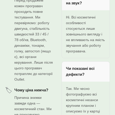
Перед продажем
на звук?
кожен програвач
проходить повне
тестування. Ми
Ні. Всі косметичні
перевіряємо: роботу
особливості
двигуна, стабільність
стосуються лише
швидкостей 33 / 45 /
зовнішнього вигляду і
78 об/хв, Bluetooth,
не впливають на якість
динаміки, тонарм,
звучання або роботу
голку, автостоп (якщо
програвача.
є), всі органи
керування. Лише після
цього програвач
Чи показані всі
потрапляє до категорії
дефекти?
Outlet.
Так. Ми чесно
🏷️
Чому ціна нижча?
фотографуємо всі
Причина знижки
косметичні нюанси
завжди одна —
крупним планом і
косметичний стан. Ми
описуємо їх у картці
не приховуємо