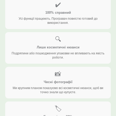
✔️
100% справний
Усі функції працюють. Програвач повністю готовий до
використання.
🔍
Лише косметичні нюанси
Подряпини або пошкодження упаковки не впливають на якість
роботи.
📸
Чесні фотографії
Ми крупним планом показуємо всі косметичні нюанси, щоб ви
точно знали що купуєте.
🏷️