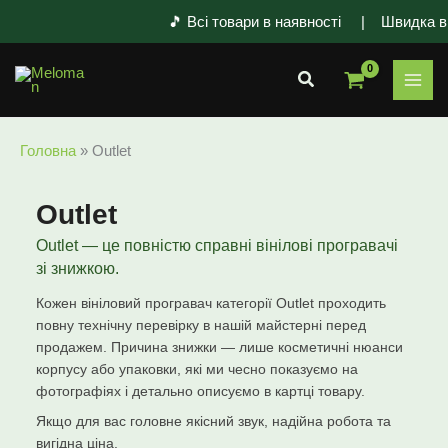
Перейти
🎵 Всі товари в наявності | Швидка від
до
вмісту
Пошук
Головна
»
Outlet
Outlet
Outlet — це повністю справні вінілові програвачі
зі знижкою.
Кожен вініловий програвач категорії Outlet проходить
повну технічну перевірку в нашій майстерні перед
продажем. Причина знижки — лише косметичні нюанси
корпусу або упаковки, які ми чесно показуємо на
фотографіях і детально описуємо в картці товару.
Якщо для вас головне якісний звук, надійна робота та
вигідна ціна.