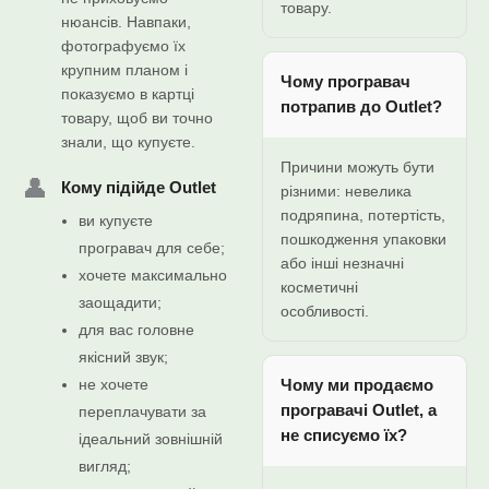
товару.
нюансів. Навпаки,
фотографуємо їх
крупним планом і
Чому програвач
показуємо в картці
потрапив до Outlet?
товару, щоб ви точно
знали, що купуєте.
Причини можуть бути
👤
Кому підійде Outlet
різними: невелика
подряпина, потертість,
ви купуєте
пошкодження упаковки
програвач для себе;
або інші незначні
хочете максимально
косметичні
заощадити;
особливості.
для вас головне
якісний звук;
не хочете
Чому ми продаємо
програвачі Outlet, а
переплачувати за
не списуємо їх?
ідеальний зовнішній
вигляд;