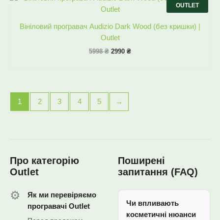
ціна:
ціна:
OUTLET
5998 ₴.
2990 ₴.
Вініловий програвач Audizio Dark Wood (без кришки) |
Outlet
5998
₴
2990
₴
1
2
3
4
5
→
Про категорію
Поширені
Outlet
запитання (FAQ)
⚙️
Як ми перевіряємо
Чи впливають
програвачі Outlet
косметичні нюанси