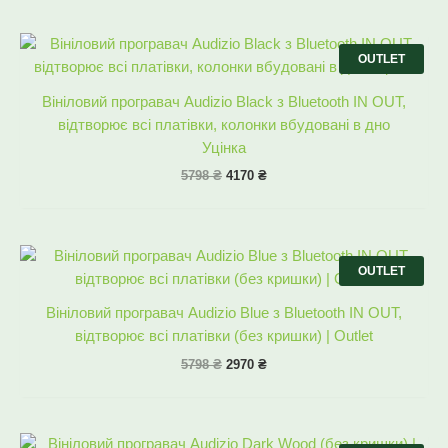
Оригінальна
Поточна
ціна:
ціна:
OUTLET
5798 ₴.
4170 ₴.
Вініловий програвач Audizio Black з Bluetooth IN OUT,
відтворює всі платівки, колонки вбудовані в дно
Уцінка
5798
₴
4170
₴
Оригінальна
Поточна
ціна:
ціна:
OUTLET
5798 ₴.
2970 ₴.
Вініловий програвач Audizio Blue з Bluetooth IN OUT,
відтворює всі платівки (без кришки) | Outlet
5798
₴
2970
₴
Оригінальна
Поточна