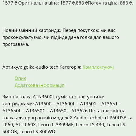
1577
₴
Оригінальна ціна: 1577 ₴.
888
₴
Поточна ціна: 888 ₴.
Новий змінний картридж. Перед покупкою ми вас
проконсультуємо, чи підійде дана голка для вашого
програвача.
Артикул:
golka-audio-tech
Категорія:
Комплектуючі
Опис
Додаткова інформація
Змінна голка ATN3600L сумісна з наступними
картриджами: AT3600 – AT3600L – AT3601 – AT3651 –
AT3650L – AT3650C – AT3650 – AT3626 Це також змінна
голка для програвачів моделей Audio-Technica LP60USB та
LP60, AT-LP60X, Lenco L-3809ME, Lenco LS-430, Lenco LS-
500OK, Lenco LS-300WD