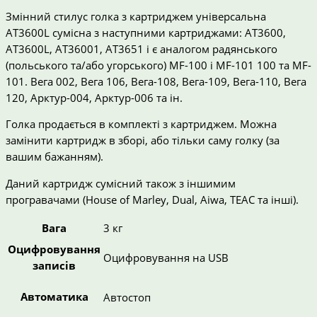
Змінний стилус голка з картриджем універсальна
AT3600L сумісна з наступними картриджами: AT3600,
AT3600L, AT36001, AT3651 і є аналогом радянського
(польського та/або угорського) MF-100 і MF-101 100 та MF-
101. Вега 002, Вега 106, Вега-108, Вега-109, Вега-110, Вега
120, Арктур-004, Арктур-006 та ін.
Голка продається в комплекті з картриджем. Можна
замінити картридж в зборі, або тільки саму голку (за
вашим бажанням).
Даний картридж сумісний також з іншимим
програвачами (House of Marley, Dual, Aiwa, TEAC та інші).
Вага
3 кг
Оцифровування
Оцифровування на USB
записів
Автоматика
Автостоп