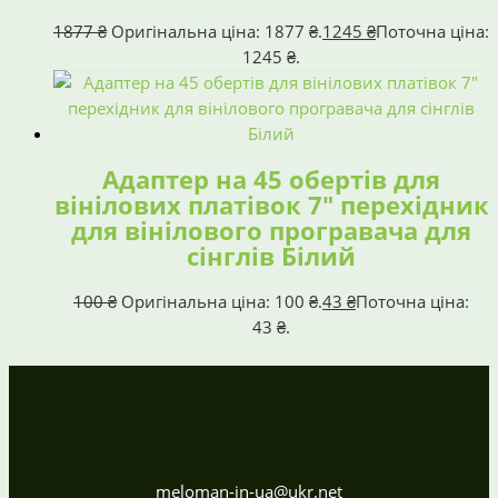
1877
₴
Оригінальна ціна: 1877 ₴.
1245
₴
Поточна ціна:
1245 ₴.
Адаптер на 45 обертів для
вінілових платівок 7″ перехідник
для вінілового програвача для
сінглів Білий
100
₴
Оригінальна ціна: 100 ₴.
43
₴
Поточна ціна:
43 ₴.
meloman-in-ua@ukr.net