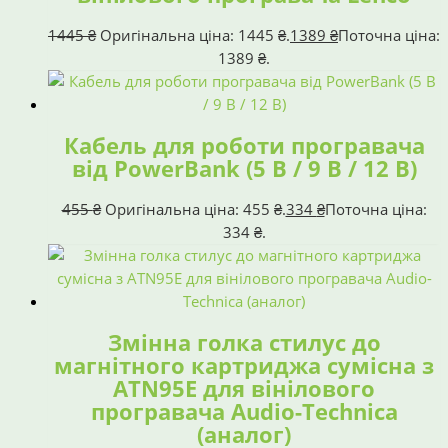
1445
₴
Оригінальна ціна: 1445 ₴.
1389
₴
Поточна ціна:
1389 ₴.
Кабель для роботи програвача
від PowerBank (5 В / 9 В / 12 В)
455
₴
Оригінальна ціна: 455 ₴.
334
₴
Поточна ціна:
334 ₴.
Змінна голка стилус до
магнітного картриджа сумісна з
ATN95E для вінілового
програвача Audio-Technica
(аналог)