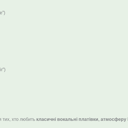
e”)
r”)
я тих, хто любить
класичні вокальні платівки, атмосфер