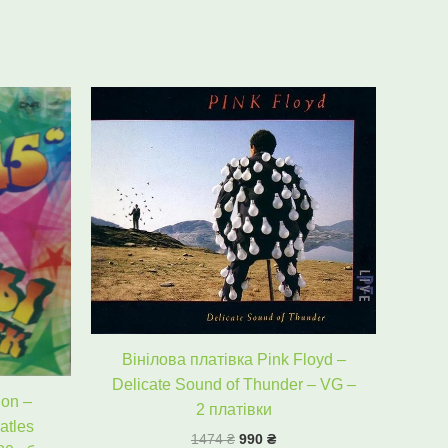
ьна
чна
Оригінальна
Поточна
ціна:
ціна:
₴.
1474 ₴.
990 ₴.
Вінілова платівка Pink Floyd –
Delicate Sound of Thunder – VG –
 on –
2 платівки
atles
1474
₴
990
₴