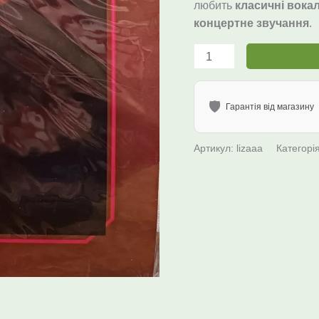
любить
класичні вока
EX
концертне звучання
.
кількість
🛡️
Гарантія від магазину
Артикул:
lizaaa
Категорі