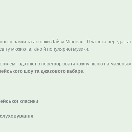
ї співачки та акторки Лайзи Міннеллі. Платівка передає а
світу мюзиклів, кіно й популярної музики.
тилем і здатністю перетворювати кожну пісню на маленьку ви
ейського шоу та джазового кабаре
.
ейської класики
ослуховування