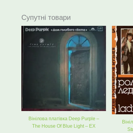
Супутні товари
Оригінальна
Поточна
ціна:
ціна:
874 ₴.
630 ₴.
Вінілова платівка Deep Purple –
Віні
The House Of Blue Light – EX
St