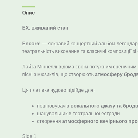
Опис
EX, вживаний стан
Encore!
— яскравий концертний альбом легендарно
театральність виконання та класичні композиції зі 
Лайза Міннеллі відома своїм потужним сценічним с
пісні з мюзиклів, що створюють
атмосферу бродв
Ця платівка чудово підійде для:
поціновувачів
вокального джазу та бродв
шанувальників театральної естради
створення
атмосферного вечірнього пр
Side 1