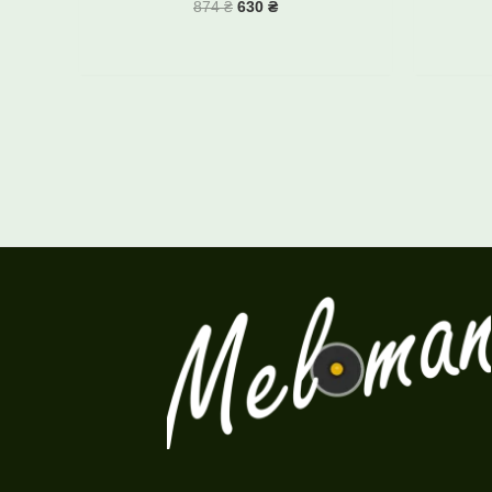
874
₴
630
₴