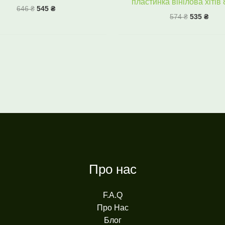
пластинка вінілова хітів 
646
₴
545
₴
574
₴
535
₴
Про нас
F.A.Q
Про Нас
Блог