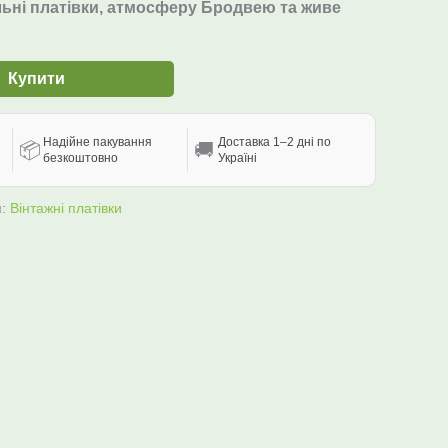
льні платівки, атмосферу Бродвею та живе
Купити
Надійне пакування
Доставка 1–2 дні по
📦
🚚
безкоштовно
Україні
я:
Вінтажні платівки