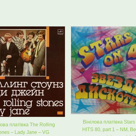
Оригінальна
Поточна
Оригінал
Пото
ціна:
ціна:
ціна:
ціна:
646 ₴.
545 ₴.
574 ₴.
535 
Вінілова платівка Stars
лова платівка The Rolling
HITS 80, part 1 – NM, Be
ones – Lady Jane – VG