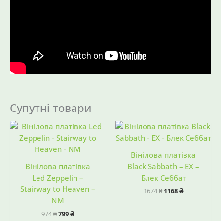
Супутні товари
Оригінальна
Поточна
Оригінальна
Поточна
ціна:
ціна:
ціна:
ціна:
974 ₴.
799 ₴.
1674 ₴.
1168 ₴.
Вінілова платівка
Вінілова платівка
Black Sabbath – EX –
Led Zeppelin –
Блек Себбат
Stairway to Heaven –
1674
₴
1168
₴
NM
974
₴
799
₴