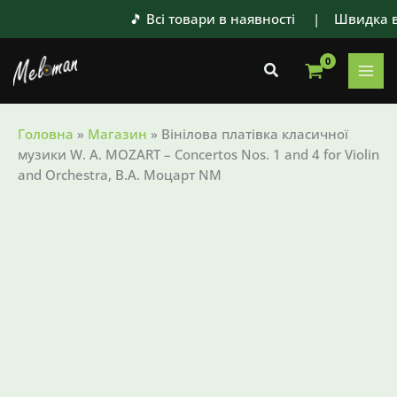
Перейти
🎵 Всі товари в наявності | Швидка в
до
вмісту
Пошук
Головна
»
Магазин
»
Вінілова платівка класичної
музики W. A. MOZART – Concertos Nos. 1 and 4 for Violin
and Orchestra, В.А. Моцарт NM
Оригінальна
Поточна
ціна:
ціна:
974 ₴.
699 ₴.