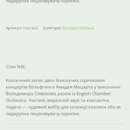
подарунок поціновувачу скрипки.
Артикул:
moz-viol
Категорія:
Вінтажні платівки
Опис
Стан NM,
Класичний запис двох блискучих скрипкових
концертів Вольфганга Амадея Моцарта у виконанні
Володимира Співакова разом із English Chamber
Orchestra. Чистий, виразний звук та елегантна
подача — чудовий вибір для колекції класики або як
подарунок поціновувачу скрипки.