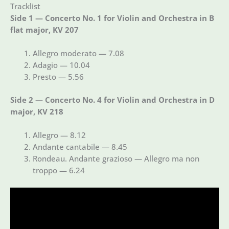
Tracklist
Side 1 — Concerto No. 1 for Violin and Orchestra in B
flat major, KV 207
Allegro moderato — 7.08
Adagio — 10.04
Presto — 5.56
Side 2 — Concerto No. 4 for Violin and Orchestra in D
major, KV 218
Allegro — 8.12
Andante cantabile — 8.45
Rondeau. Andante grazioso — Allegro ma non
troppo — 6.24