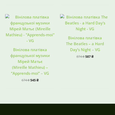
Оригінальна
Поточна
Оригінальна
Поточна
ціна:
ціна:
ціна:
ціна:
674 ₴.
545 ₴.
874 ₴.
587 ₴.
Вінілова платівка
The Beatles – a Hard
Вінілова платівка
Day’s Night – VG
французької музики
874
₴
587
₴
Мірей Матьє
(Mireille Mathieu) –
“Apprends-moi” – VG
674
₴
545
₴